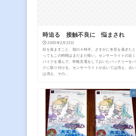
時迫る 接触不良に 悩まされ
2005年2月22日
目を覚ますこと、朝の４時半。さすがに冬至を過ぎたと
ってもこの時間はまだまだ暗い。センサーライトの近く
バイクを運んで、昨晩充電をしておいたバッテリーをバ
クに取り付ける。センサーライトが点いては消え、点い
は消え、その...
ポ