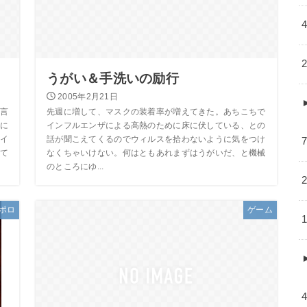
うがい＆手洗いの励行
2005年2月21日
言
先週に増して、マスクの装着率が増えてきた。あちこちで
に
インフルエンザによる高熱のために床に伏している、との
イ
話が聞こえてくるのでウィルスを拾わないように気をつけ
て
なくちゃいけない。何はともあれまずはうがいだ、と機械
のところにゆ...
ポロ
ゲーム