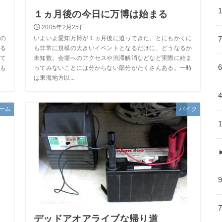
１ヵ月後の今日に万博は始まる
2005年2月25日
の
いよいよ愛知万博が１ヵ月後に迫ってきた。とにもかくに
る
も非常に規模の大きいイベントとなるだけに、どうなるか
て
未知数。会場へのアクセスや渋滞解消などなど実際に始ま
も
ってみないことには分からない部分がたくさんある。一時
は東海地方以...
ーム
バイク
デッドアオアライブな帰り道