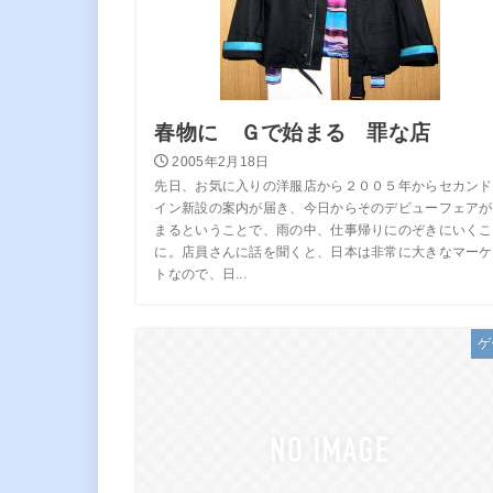
春物に Ｇで始まる 罪な店
2005年2月18日
先日、お気に入りの洋服店から２００５年からセカンド
イン新設の案内が届き、今日からそのデビューフェアが
まるということで、雨の中、仕事帰りにのぞきにいくこ
に。店員さんに話を聞くと、日本は非常に大きなマーケ
トなので、日...
ゲ