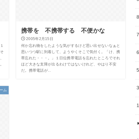
携帯を 不携帯する 不便かな
2005年2月15日
１
何か忘れ物をしたような気がするけど思い出せないなぁと
そ
思いつつ駅に到着して、ようやくそこで気付く。「け、携
、
帯忘れた・・・。」１日位携帯電話を忘れたところでそれ
。
ほど大きな支障が出るわけではないけれど、やはり不安
だ。携帯電話が...
ーム