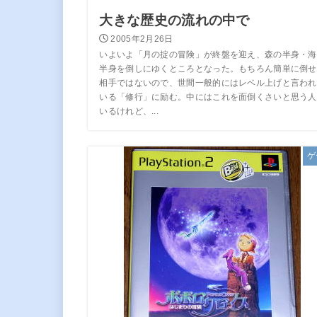
大きな歴史の流れの中で
2005年2月26日
いよいよ「月の掟の冒険」が終盤を迎え、森の半身・海
半身を倒しにゆくところとなった。もちろん簡単に倒せ
相手ではないので、世間一般的にはレベル上げと言われ
いる「修行」に励む。中にはこれを面倒くさいと思う人
いるけれど、...
ゲ