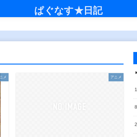
ぱぐなす★日記
ニメ
アニメ