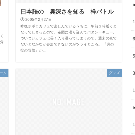
日本語の 奥深さを知る 枠バトル
2005年2月27日
昨晩ポポロカフェで楽しんでいるうちに、午前２時近くと
ら
なってしまったので、布団に潜り込んでバタンーキュー。
て
ついついカフェは長く入り浸ってしまうので、週末の夜で
分
ないとなかなか参加できないのがツライところ。 「月の
掟の冒険」が...
ーム
グッズ