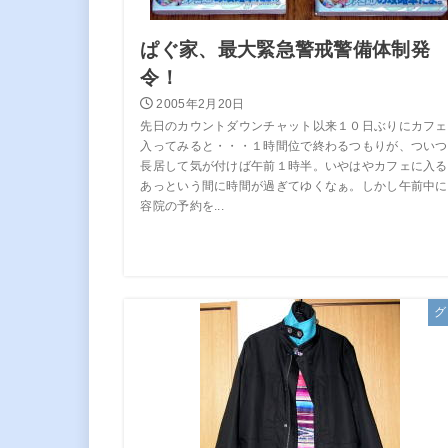
ぱぐ家、最大緊急警戒警備体制発
令！
2005年2月20日
先日のカウントダウンチャット以来１０日ぶりにカフェ
入ってみると・・・１時間位で終わるつもりが、ついつ
長居して気が付けば午前１時半。いやはやカフェに入る
あっという間に時間が過ぎてゆくなぁ。しかし午前中に
容院の予約を...
グ