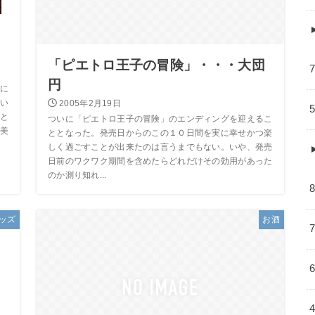
「ピエトロ王子の冒険」・・・大団
円
に
い
2005年2月19日
と
ついに「ピエトロ王子の冒険」のエンディングを迎えるこ
美
ととなった。発売日からのこの１０日間を実に幸せかつ楽
しく過ごすことが出来たのは言うまでもない。いや、発売
日前のワクワク期間を含めたらどれだけその効用があった
のか測り知れ...
ッズ
お酒