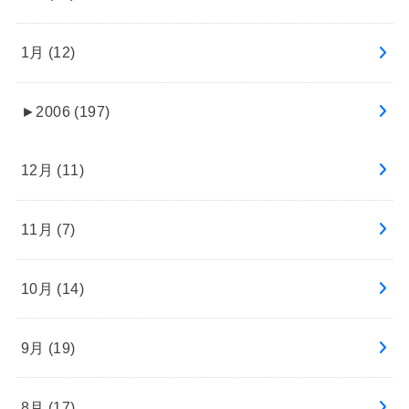
1月 (12)
►
2006 (197)
12月 (11)
11月 (7)
10月 (14)
9月 (19)
8月 (17)