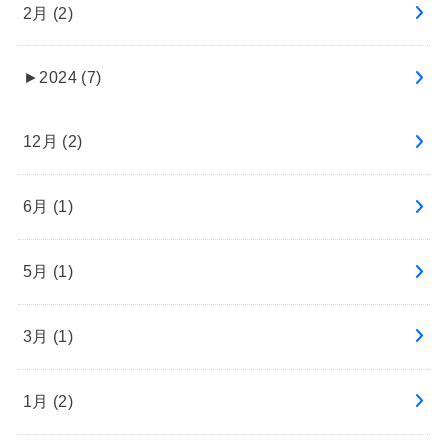
2月 (2)
►
2024 (7)
12月 (2)
6月 (1)
5月 (1)
3月 (1)
1月 (2)