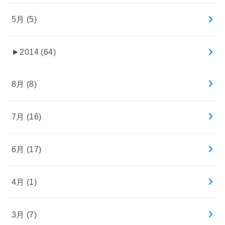
5月 (5)
►
2014 (64)
8月 (8)
7月 (16)
6月 (17)
4月 (1)
3月 (7)