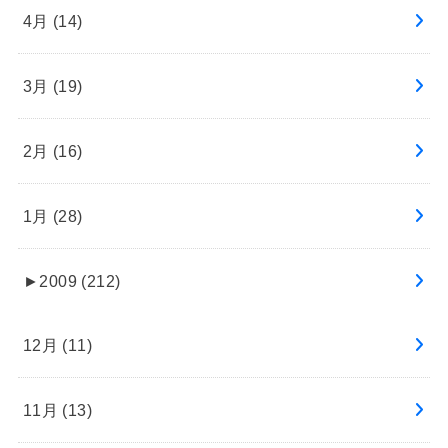
4月 (14)
3月 (19)
2月 (16)
1月 (28)
►
2009 (212)
12月 (11)
11月 (13)