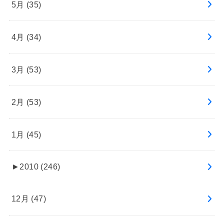
5月 (35)
4月 (34)
3月 (53)
2月 (53)
1月 (45)
►
2010 (246)
12月 (47)