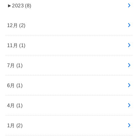
►
2023 (8)
12月 (2)
11月 (1)
7月 (1)
6月 (1)
4月 (1)
1月 (2)