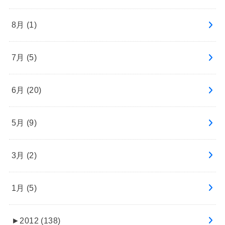
8月 (1)
7月 (5)
6月 (20)
5月 (9)
3月 (2)
1月 (5)
►
2012 (138)