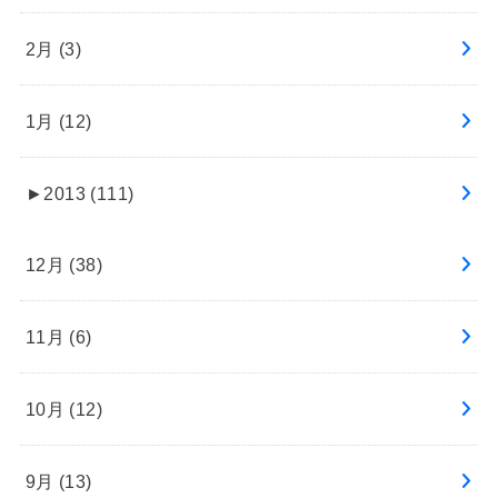
2月 (3)
1月 (12)
►
2013 (111)
12月 (38)
11月 (6)
10月 (12)
9月 (13)