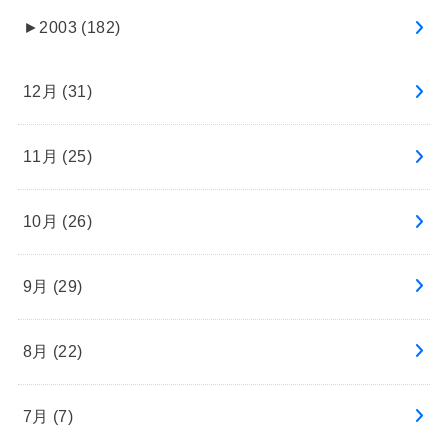
►
2003 (182)
12月 (31)
11月 (25)
10月 (26)
9月 (29)
8月 (22)
7月 (7)