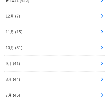
►
2011 (452)
12月 (7)
11月 (15)
10月 (31)
9月 (41)
8月 (44)
7月 (45)