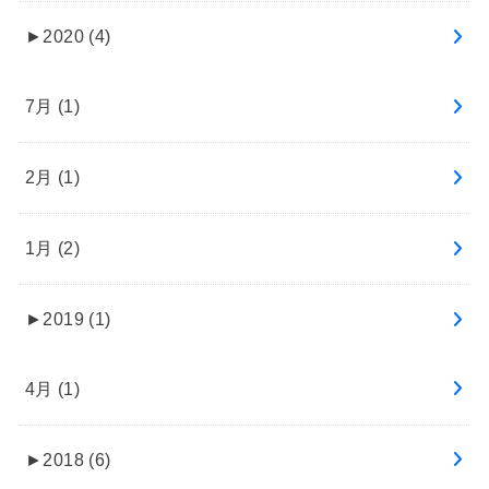
►
2020 (4)
7月 (1)
2月 (1)
1月 (2)
►
2019 (1)
4月 (1)
►
2018 (6)