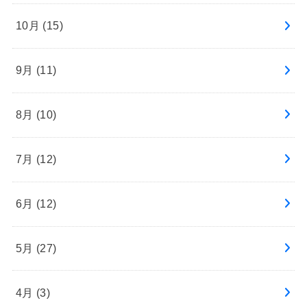
10月 (15)
9月 (11)
8月 (10)
7月 (12)
6月 (12)
5月 (27)
4月 (3)