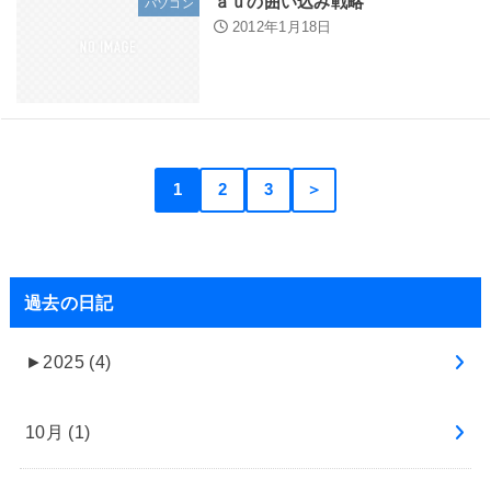
ａｕの囲い込み戦略
パソコン
2012年1月18日
1
2
3
＞
過去の日記
►
2025 (4)
10月 (1)