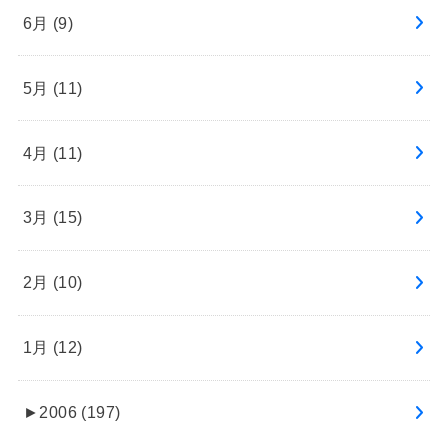
6月 (9)
5月 (11)
4月 (11)
3月 (15)
2月 (10)
1月 (12)
►
2006 (197)