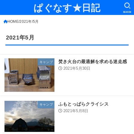
ぱぐなす★日記
SEARCH
HOME
2021年
5月
2021年5月
焚き火台の最適解を求める迷走感
キャンプ
2021年5月30日
ふもとっぱらクライシス
キャンプ
2021年5月8日