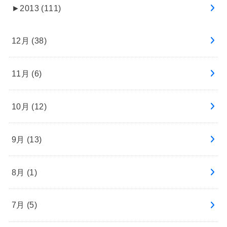
►
2013 (111)
12月 (38)
11月 (6)
10月 (12)
9月 (13)
8月 (1)
7月 (5)