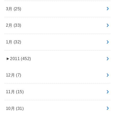
3月 (25)
2月 (33)
1月 (32)
►
2011 (452)
12月 (7)
11月 (15)
10月 (31)