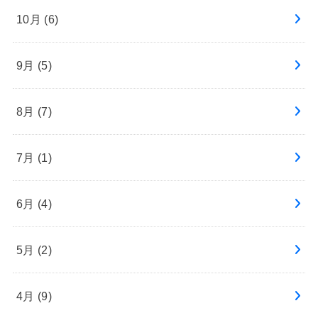
10月 (6)
9月 (5)
8月 (7)
7月 (1)
6月 (4)
5月 (2)
4月 (9)