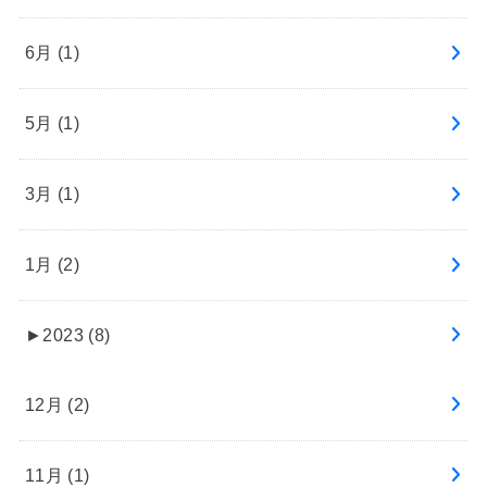
6月 (1)
5月 (1)
3月 (1)
1月 (2)
►
2023 (8)
12月 (2)
11月 (1)