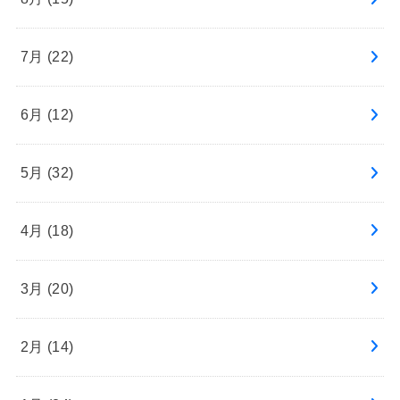
7月 (22)
6月 (12)
5月 (32)
4月 (18)
3月 (20)
2月 (14)