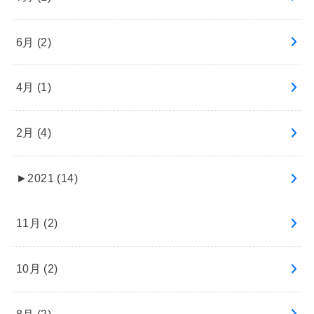
6月 (2)
4月 (1)
2月 (4)
►
2021 (14)
11月 (2)
10月 (2)