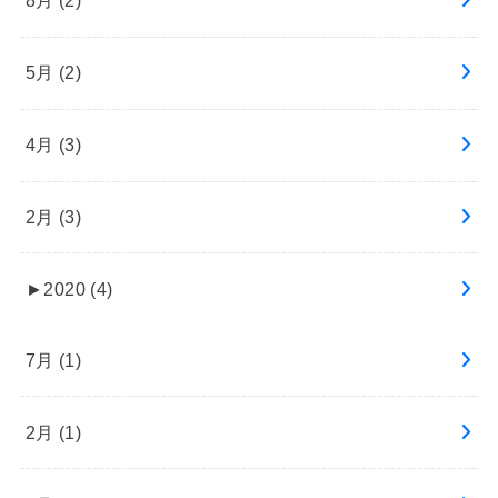
8月 (2)
5月 (2)
4月 (3)
2月 (3)
►
2020 (4)
7月 (1)
2月 (1)