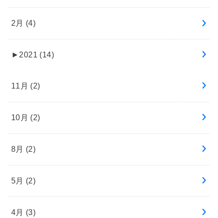
2月 (4)
►
2021 (14)
11月 (2)
10月 (2)
8月 (2)
5月 (2)
4月 (3)