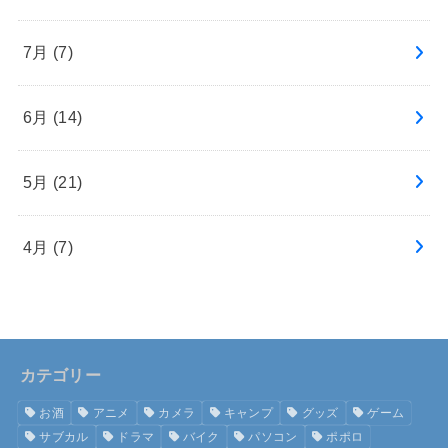
7月 (7)
6月 (14)
5月 (21)
4月 (7)
カテゴリー
お酒
アニメ
カメラ
キャンプ
グッズ
ゲーム
サブカル
ドラマ
バイク
パソコン
ポポロ