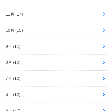
11月 (17)
10月 (15)
9月 (11)
8月 (10)
7月 (12)
6月 (12)
5月 (27)