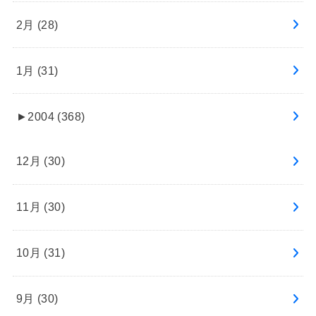
2月 (28)
1月 (31)
►
2004 (368)
12月 (30)
11月 (30)
10月 (31)
9月 (30)