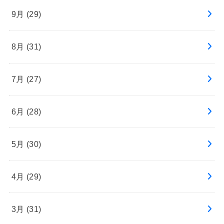
9月 (29)
8月 (31)
7月 (27)
6月 (28)
5月 (30)
4月 (29)
3月 (31)