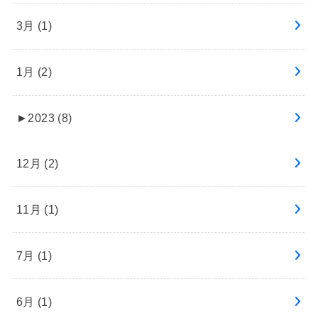
3月 (1)
1月 (2)
►
2023 (8)
12月 (2)
11月 (1)
7月 (1)
6月 (1)