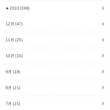
►
2010 (246)
12月 (47)
11月 (25)
10月 (10)
9月 (18)
8月 (21)
7月 (21)