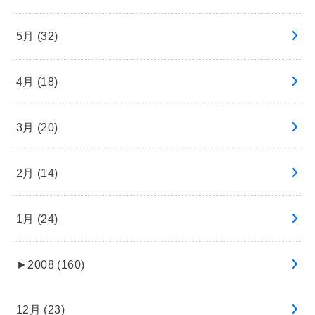
5月 (32)
4月 (18)
3月 (20)
2月 (14)
1月 (24)
►
2008 (160)
12月 (23)