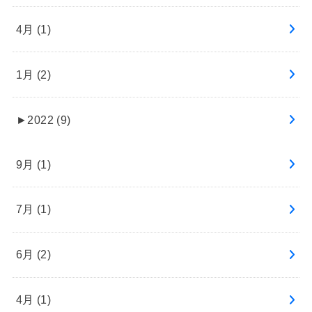
4月 (1)
1月 (2)
►
2022 (9)
9月 (1)
7月 (1)
6月 (2)
4月 (1)