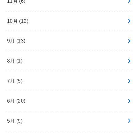
11月 (6)
10月 (12)
9月 (13)
8月 (1)
7月 (5)
6月 (20)
5月 (9)