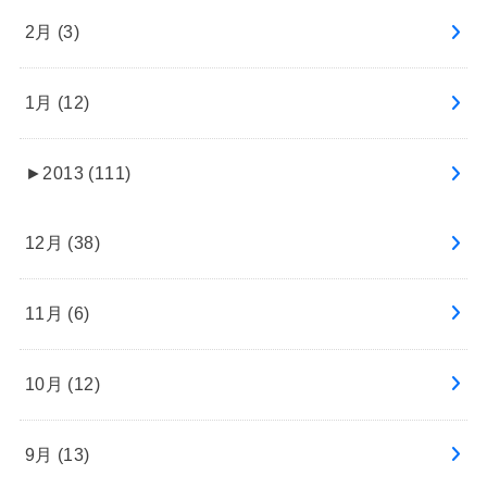
2月 (3)
1月 (12)
►
2013 (111)
12月 (38)
11月 (6)
10月 (12)
9月 (13)