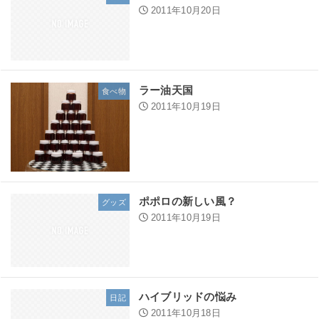
2011年10月20日
ラー油天国
食べ物
2011年10月19日
ポポロの新しい風？
グッズ
2011年10月19日
ハイブリッドの悩み
日記
2011年10月18日