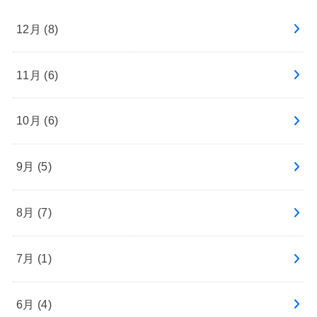
12月 (8)
11月 (6)
10月 (6)
9月 (5)
8月 (7)
7月 (1)
6月 (4)