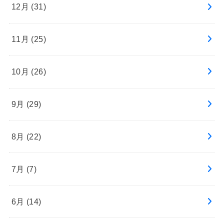
12月 (31)
11月 (25)
10月 (26)
9月 (29)
8月 (22)
7月 (7)
6月 (14)