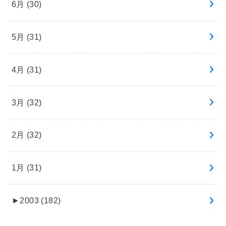
6月 (30)
5月 (31)
4月 (31)
3月 (32)
2月 (32)
1月 (31)
►
2003 (182)