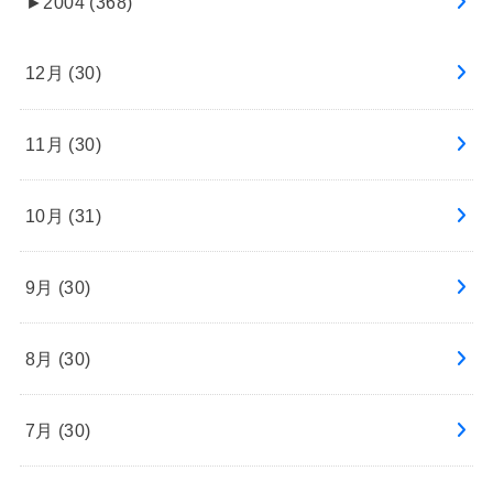
►
2004 (368)
12月 (30)
11月 (30)
10月 (31)
9月 (30)
8月 (30)
7月 (30)