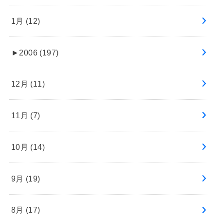
1月 (12)
►
2006 (197)
12月 (11)
11月 (7)
10月 (14)
9月 (19)
8月 (17)