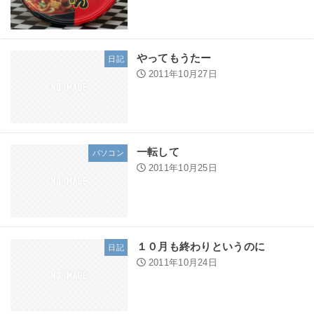
やってもうたー
日記
2011年10月27日
一転して
パソコン
2011年10月25日
１０月も終わりというのに
日記
2011年10月24日