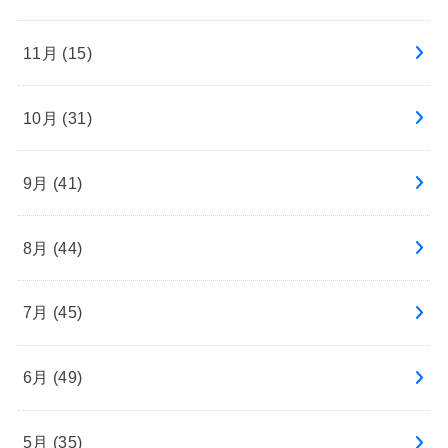
11月 (15)
10月 (31)
9月 (41)
8月 (44)
7月 (45)
6月 (49)
5月 (35)