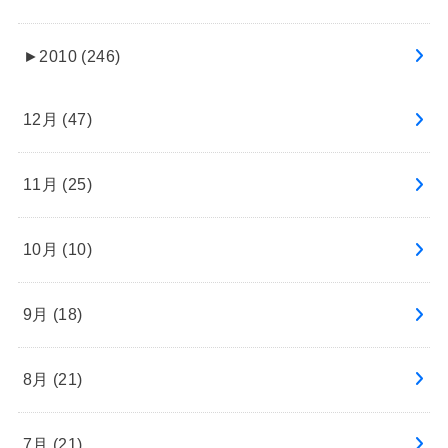
►
2010 (246)
12月 (47)
11月 (25)
10月 (10)
9月 (18)
8月 (21)
7月 (21)