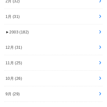
2月 (32)
1月 (31)
►
2003 (182)
12月 (31)
11月 (25)
10月 (26)
9月 (29)