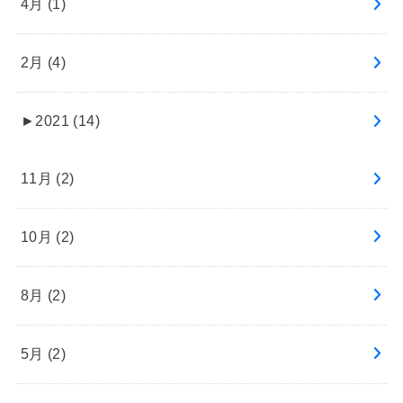
4月 (1)
2月 (4)
►
2021 (14)
11月 (2)
10月 (2)
8月 (2)
5月 (2)