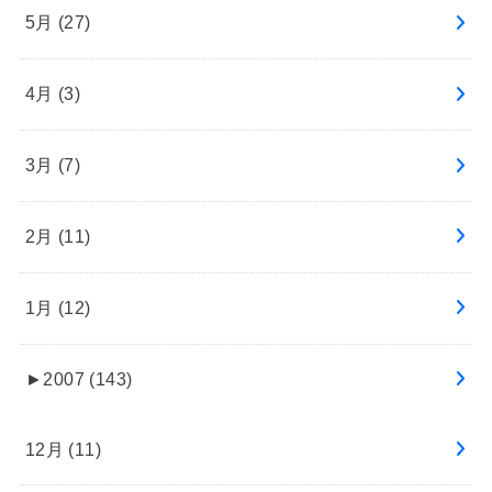
5月 (27)
4月 (3)
3月 (7)
2月 (11)
1月 (12)
►
2007 (143)
12月 (11)