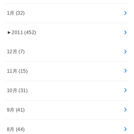
1月 (32)
►
2011 (452)
12月 (7)
11月 (15)
10月 (31)
9月 (41)
8月 (44)