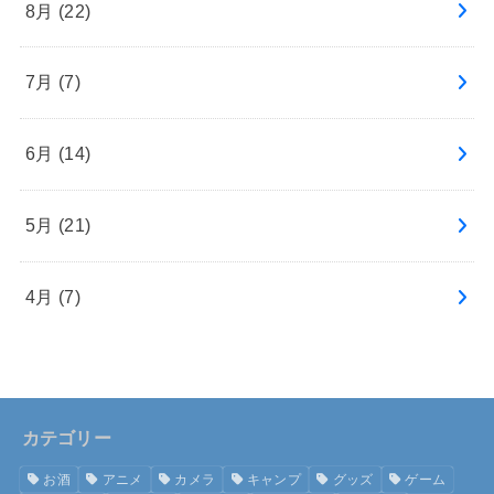
8月 (22)
7月 (7)
6月 (14)
5月 (21)
4月 (7)
カテゴリー
お酒
アニメ
カメラ
キャンプ
グッズ
ゲーム