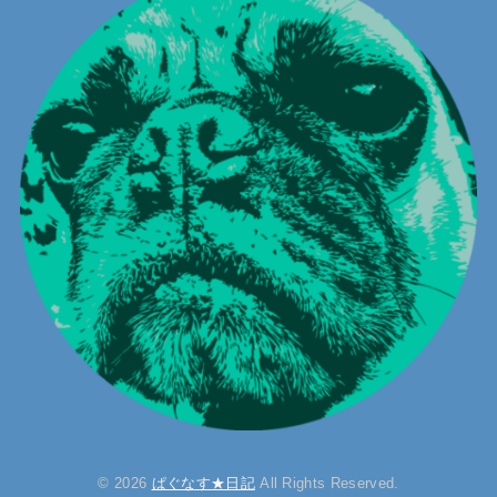
© 2026
ぱぐなす★日記
All Rights Reserved.