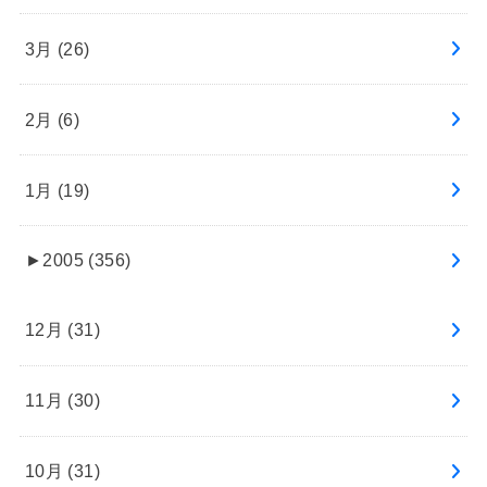
3月 (26)
2月 (6)
1月 (19)
►
2005 (356)
12月 (31)
11月 (30)
10月 (31)