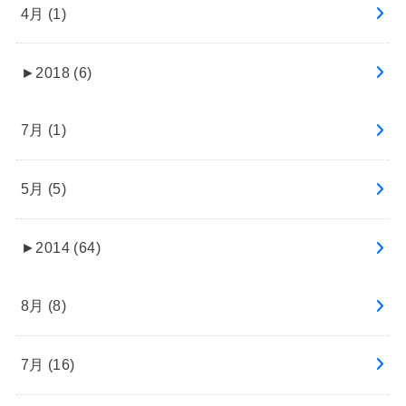
4月 (1)
►
2018 (6)
7月 (1)
5月 (5)
►
2014 (64)
8月 (8)
7月 (16)