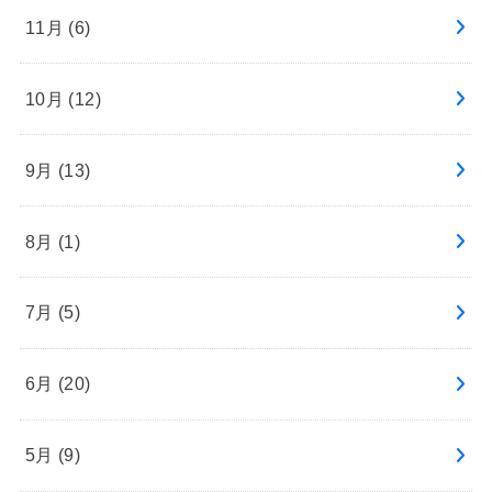
11月 (6)
10月 (12)
9月 (13)
8月 (1)
7月 (5)
6月 (20)
5月 (9)