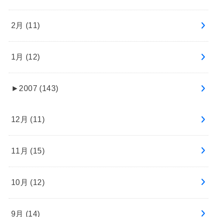
2月 (11)
1月 (12)
►
2007 (143)
12月 (11)
11月 (15)
10月 (12)
9月 (14)