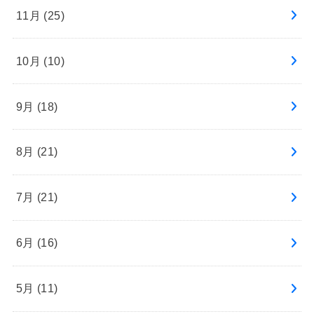
11月 (25)
10月 (10)
9月 (18)
8月 (21)
7月 (21)
6月 (16)
5月 (11)