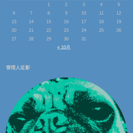
1
2
3
4
5
6
7
8
9
10
11
12
13
14
15
16
17
18
19
20
21
22
23
24
25
26
27
28
29
30
31
« 10月
管理人近影