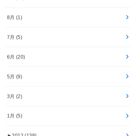
8月 (1)
7月 (5)
6月 (20)
5月 (9)
3月 (2)
1月 (5)
►
2012 (138)