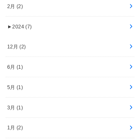
2月 (2)
►
2024 (7)
12月 (2)
6月 (1)
5月 (1)
3月 (1)
1月 (2)