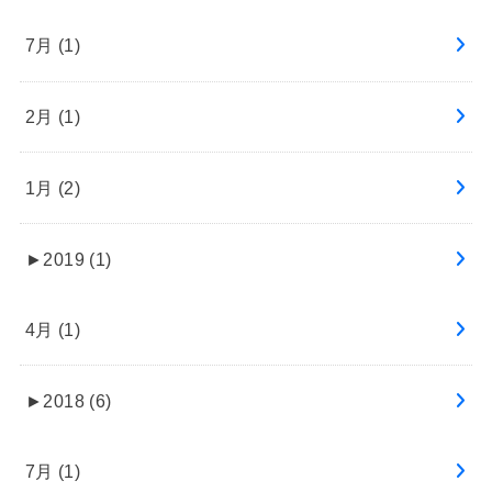
7月 (1)
2月 (1)
1月 (2)
►
2019 (1)
4月 (1)
►
2018 (6)
7月 (1)