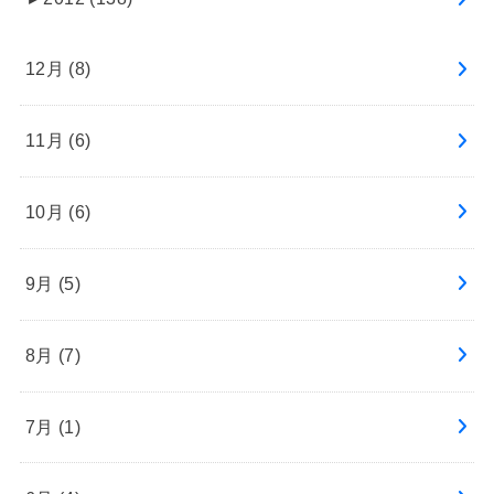
12月 (8)
11月 (6)
10月 (6)
9月 (5)
8月 (7)
7月 (1)