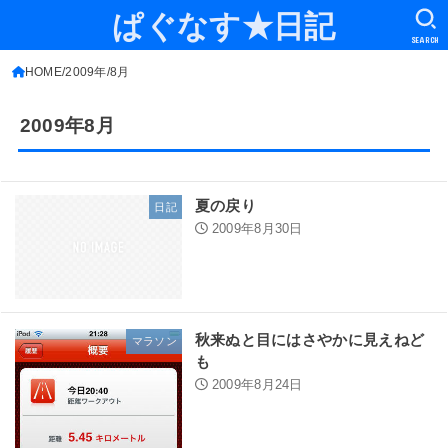
ぱぐなす★日記
SEARCH
HOME
2009年
8月
2009年8月
夏の戻り
日記
2009年8月30日
秋来ぬと目にはさやかに見えねど
マラソン
も
2009年8月24日