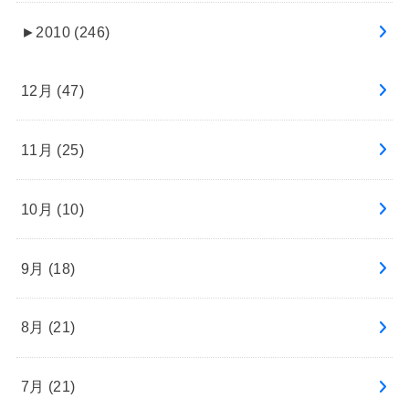
►
2010 (246)
12月 (47)
11月 (25)
10月 (10)
9月 (18)
8月 (21)
7月 (21)