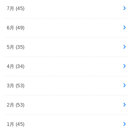
7月 (45)
6月 (49)
5月 (35)
4月 (34)
3月 (53)
2月 (53)
1月 (45)