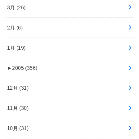
3月 (26)
2月 (6)
1月 (19)
►
2005 (356)
12月 (31)
11月 (30)
10月 (31)