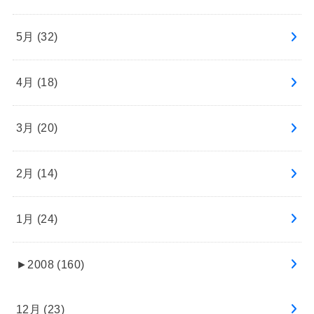
5月 (32)
4月 (18)
3月 (20)
2月 (14)
1月 (24)
►
2008 (160)
12月 (23)