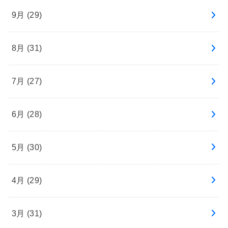
9月 (29)
8月 (31)
7月 (27)
6月 (28)
5月 (30)
4月 (29)
3月 (31)