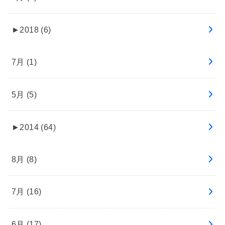
►
2018 (6)
7月 (1)
5月 (5)
►
2014 (64)
8月 (8)
7月 (16)
6月 (17)