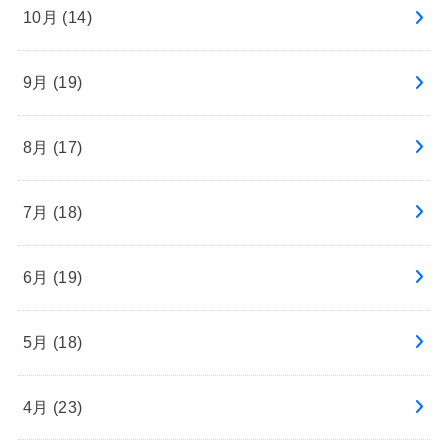
10月 (14)
9月 (19)
8月 (17)
7月 (18)
6月 (19)
5月 (18)
4月 (23)