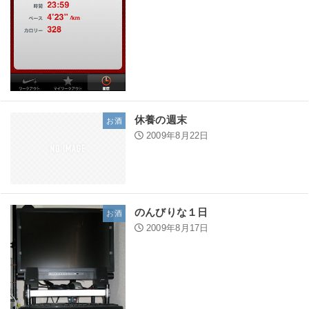
休養の週末
お酒
2009年8月22日
のんびりな１日
お酒
2009年8月17日