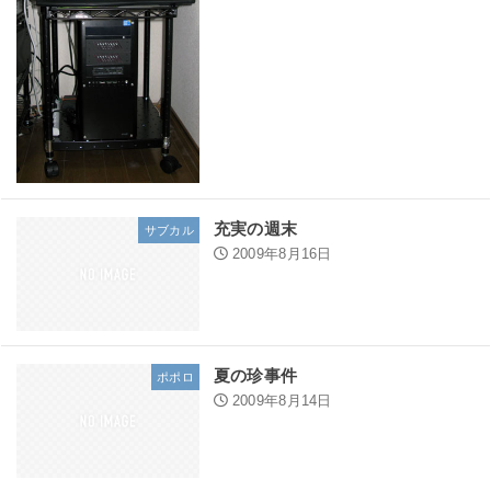
充実の週末
サブカル
2009年8月16日
夏の珍事件
ポポロ
2009年8月14日