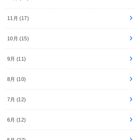
11月 (17)
10月 (15)
9月 (11)
8月 (10)
7月 (12)
6月 (12)
5月 (27)