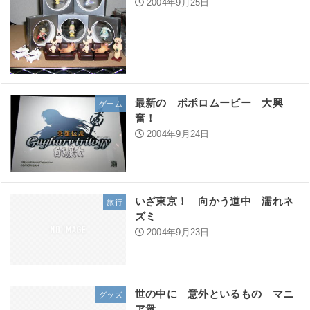
2004年9月25日
最新の ポポロムービー 大興
ゲーム
奮！
2004年9月24日
いざ東京！ 向かう道中 濡れネ
旅行
ズミ
2004年9月23日
世の中に 意外といるもの マニ
グッズ
ア衆