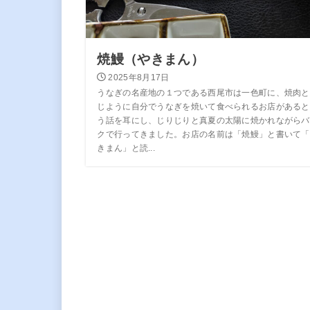
焼鰻（やきまん）
2025年8月17日
うなぎの名産地の１つである西尾市は一色町に、焼肉と
じように自分でうなぎを焼いて食べられるお店があると
う話を耳にし、じりじりと真夏の太陽に焼かれながらバ
クで行ってきました。お店の名前は「焼鰻」と書いて「
きまん」と読...