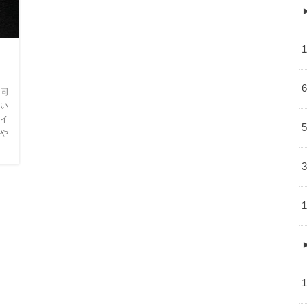
同
い
イ
や