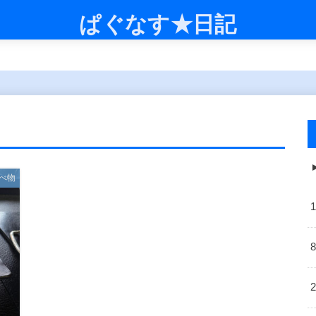
ぱぐなす★日記
べ物