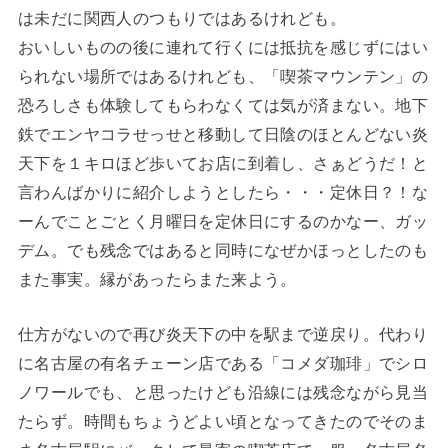
は未だに関西人のつもりではあるけれども。
おいしいものの後に連れて行くには抵抗を感じずにはい
られない場所ではあるけれども、「喫茶マウンテン」の
恐ろしさも体験してもらわなくては気が済まない。地下
鉄でエンヤコラせっせと移動して日陰のほとんどない炎
天下を１キロほど歩いてお店に到着し、さぁどうだ！と
言わんばかりに紹介しようとしたら・・・定休日？！な
ーんでことごとく月曜日を定休日にするのかなー、ガッ
デム。でも残念ではあると同時になぜかほっとしたのも
また事実。縁があったらまた来よう。
仕方がないので再び炎天下の中を駅まで逆戻り。代わり
に名古屋の有名チェーン店である「コメダ珈琲」でシロ
ノワールでも、と思ったけども沿線には残念ながら見当
たらず。時間もちょうどよい頃となってきたのでそのま