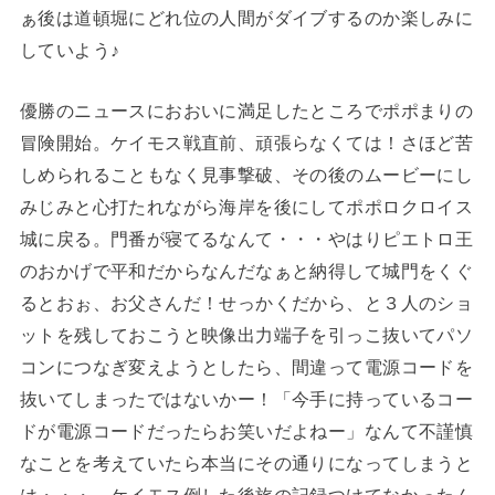
ぁ後は道頓堀にどれ位の人間がダイブするのか楽しみに
していよう♪
優勝のニュースにおおいに満足したところでポポまりの
冒険開始。ケイモス戦直前、頑張らなくては！さほど苦
しめられることもなく見事撃破、その後のムービーにし
みじみと心打たれながら海岸を後にしてポポロクロイス
城に戻る。門番が寝てるなんて・・・やはりピエトロ王
のおかげで平和だからなんだなぁと納得して城門をくぐ
るとおぉ、お父さんだ！せっかくだから、と３人のショ
ットを残しておこうと映像出力端子を引っこ抜いてパソ
コンにつなぎ変えようとしたら、間違って電源コードを
抜いてしまったではないかー！「今手に持っているコー
ドが電源コードだったらお笑いだよねー」なんて不謹慎
なことを考えていたら本当にその通りになってしまうと