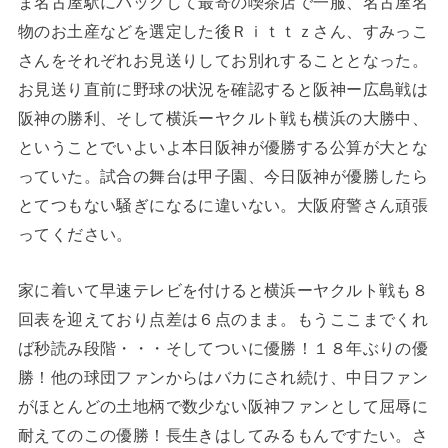
ま名古屋駅にバックして最寄の喫茶店で一服、名古屋名
物のお土産などを選定した後Ｒｉｔｔｚさん、すみっこ
さんをそれぞれお見送りしてお別れすることとなった。
お見送り直前に野球の状況を確認すると阪神ー広島戦は
阪神の勝利、そして横浜ーヤクルト戦も横浜の大勝中、
ということでいよいよ本日阪神が優勝する公算が大とな
っていた。試合の舞台は甲子園、今日阪神が優勝したら
とてつもない騒ぎになるに違いない。大阪府警さん頑張
ってください。
家に着いて早速テレビを付けると横浜ーヤクルト戦も８
回表を迎えており点差は６点のまま。もうここまでくれ
ば秒読み段階・・・そしてついに優勝！１８年ぶりの優
勝！他の球団ファンからはバカにされ続け、中日ファン
がほとんどの土地柄で数少ない阪神ファンとして屈辱に
耐えてのこの優勝！長生きはしてみるもんですたい。さ