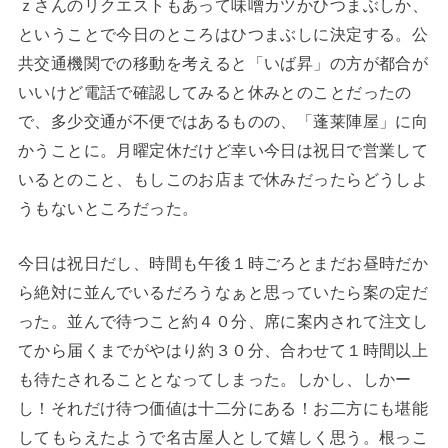
ｚさんのリクエストもあって味噌カツかひつまぶしか、
ということで今日のところはひつまぶしに決定する。公
共交通機関での移動を考えると「いば昇」の方が都合が
いいけど電話で確認してみると休みとのことだったの
で、多少交通が不便ではあるものの、「蓬莱陣屋」に向
かうことに。月曜定休だけど幸い今日は祝日で営業して
いるとのこと、もしこのお店まで休みだったらどうしよ
うもないところだった。
今日は祝日だし、時間も午後１時ごろとまだお昼時だか
ら絶対に並んでいるだろうなぁと思っていたら案の定だ
った。並んで待つこと約４０分、席に案内されて注文し
てから届くまでがやはり約３０分、合わせて１時間以上
も待たされることとなってしまった。しかし、しかー
し！それだけ待つ価値は十二分にある！お二方にも堪能
してもらえたようで名古屋人として嬉しく思う。根っこ