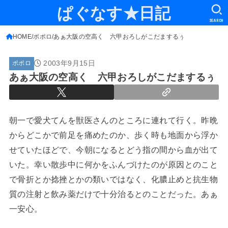
ぱぐなす★日記
SEARCH
HOME
ポポロ
あぁ大阪の空高く 六甲おろしがこだまするぅ
2003年9月15日
ポポロ
あぁ大阪の空高く 六甲おろしがこだまするぅ
朝一で愛犬てんを獣医さんのところに連れて行く。昨晩
からどこかで前足を痛めたのか、歩く時も地面から浮か
せていたほどで、今朝になるとどう指の間から血が出て
いた。幸い散歩中に何かをふんづけたのが原因とのこと
で骨折とか捻挫とかの類いではなく、化膿止めと抗生物
質の注射と飲み薬だけで十分治るとのことだった。あぁ
一安心。