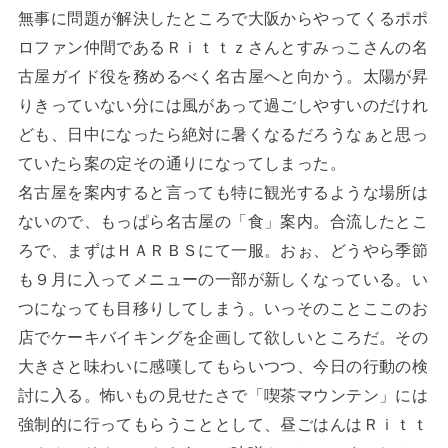
無事に問題が解決したところで大阪からやってくるポポ
ロファン仲間であるＲｉｔｔｚさんとすみっこさんの名
古屋ガイド役を務めるべく名古屋へと向かう。太陽が昇
りきっていない分には風があって過ごしやすいのだけれ
ども、日中になったら絶対に暑くなるだろうなぁと思っ
ていたら案の定その通りになってしまった。
名古屋を案内すると言っても特に観光するような場所は
ないので、もっぱら名古屋の「食」案内。合流したとこ
ろで、まずはＨＡＲＢＳにて一服。おぉ、どうやら季節
も９月に入ってメニューの一部が新しくなっている。い
つになっても目移りしてしまう。いっそのことここのお
店でケーキバイキングを企画して欲しいところだ。その
大きさと味わいに感嘆してもらいつつ、今日の行動の検
討に入る。怖いもの見せたさで「喫茶マウンテン」には
強制的に行ってもらうこととして、昼ごはんはＲｉｔｔ