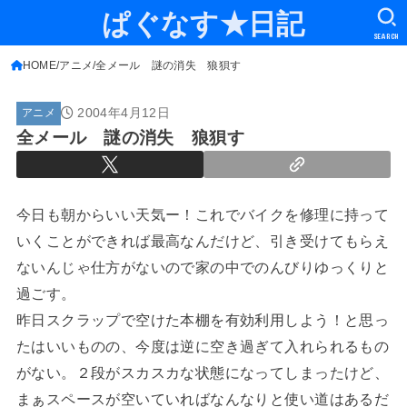
ぱぐなす★日記
SEARCH
HOME
アニメ
全メール 謎の消失 狼狽す
2004年4月12日
アニメ
全メール 謎の消失 狼狽す
今日も朝からいい天気ー！これでバイクを修理に持って
いくことができれば最高なんだけど、引き受けてもらえ
ないんじゃ仕方がないので家の中でのんびりゆっくりと
過ごす。
昨日スクラップで空けた本棚を有効利用しよう！と思っ
たはいいものの、今度は逆に空き過ぎて入れられるもの
がない。２段がスカスカな状態になってしまったけど、
まぁスペースが空いていればなんなりと使い道はあるだ