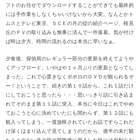
フトのお任せでダウンロードすることができても最終的
には手作業をしなくちゃいけないから大変。なんとかト
ムスとテレビ東京、ＳＣＥの月の掟の紹介ページ、桜見
丘のＰＶの取り込みも無事に済んで一件落着。気が付け
ば時は夕方、時間の流れるのは本当に早いなぁ。
夕食後、探偵局のレギュラー部分の更新を終えてようや
くアップロード。いやはや１ヶ月ぶりの更新となってし
まった。これで心置きなくポポロのＤＶＤが観られるぞ
ー！ということで、続きの第１０話から。これ１話だけ
にしておこうと思ったら・・・思いっきり話に引き込ま
れてそのまま第１１話に突入、本当に今日はこれでやめ
ておこうと心に決めていたにも関わらず、第１２話にも
観入ってしまう。一度放映されていたお話ですらこれだ
け深くはまり込んで見てしまうのだから、後半の未だ観