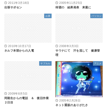
2011年3月18日
2005年11月25日
出張サポセン
待望の 結果発表 来週に
お酒
パソコン
2010年10月17日
2008年3月3日
ネルフ本部からの入電
サウナにて 汗を流して 健康管
理
サブカル
アニメ
2009年8月5日
同期生からの電話 ＆ 復旧作業
2005年2月28日
２日目
ネット通販のありがたさ