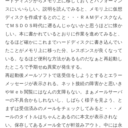
ードディスクからメモリ上に移しておくとパフォーマン
スにいいらしい。説明を読んでみると、メモリ上に仮想
ディスクを作成するとのこと・・・ＲＡＭディスクなん
てＭＳＤＯＳ時代に遡るんじゃないかと思うほどに懐か
しい。本に書かれているとおりに作業を進めてみると、
なるほど確かにこれまでハードディスクに書き込んでい
たことがメモリ上に移った分、レスポンスが良くなって
いる。なるほど便利な方法があるものだなぁと再起動し
たところで予期せぬ異変が発生する。
再起動後メールソフトで送受信をしようとするとエラー
メッセージが表示される。ネット接続の障害かと思いき
やＷｅｂ閲覧にはなんの支障もない。まぁメールサーバ
ーの不具合かもしれないし、しばらく様子を見よう、と
まずは受信済みのメールをチェックしてみると・・・メ
ールのタイトルはちゃんとあるのに本文が表示されな
い。保存してあるメール全てが軒並みアウト。中には永