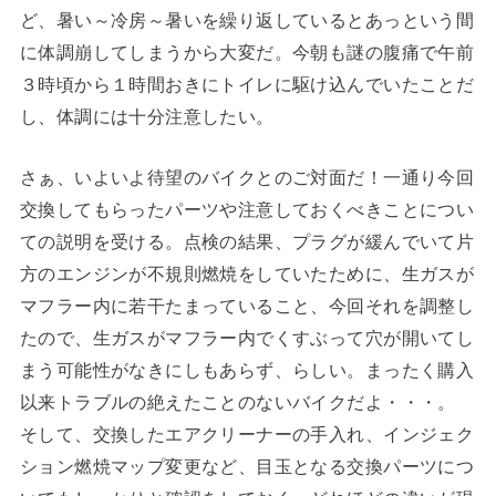
ど、暑い～冷房～暑いを繰り返しているとあっという間
に体調崩してしまうから大変だ。今朝も謎の腹痛で午前
３時頃から１時間おきにトイレに駆け込んでいたことだ
し、体調には十分注意したい。
さぁ、いよいよ待望のバイクとのご対面だ！一通り今回
交換してもらったパーツや注意しておくべきことについ
ての説明を受ける。点検の結果、プラグが緩んでいて片
方のエンジンが不規則燃焼をしていたために、生ガスが
マフラー内に若干たまっていること、今回それを調整し
たので、生ガスがマフラー内でくすぶって穴が開いてし
まう可能性がなきにしもあらず、らしい。まったく購入
以来トラブルの絶えたことのないバイクだよ・・・。
そして、交換したエアクリーナーの手入れ、インジェク
ション燃焼マップ変更など、目玉となる交換パーツにつ