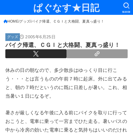
ぱぐなす★日記
SEARCH
HOME
グッズ
バイク帰還、ＣＧＩと大格闘、夏真っ盛り！
2005年6月25日
グッズ
バイク帰還、ＣＧＩと大格闘、夏真っ盛り！
休みの日の朝なので、多少散歩はゆっくり目に行こ
う・・・とは言うものの午前７時に起床。外に出てみる
と、朝の７時だというのに既に日差しが暑い。これ、相
当暑い１日になるぞ。
暑さが厳しくなる午後に入る前にバイクを取りに行って
おこうと、電車に乗って一宮までひた走る。暑いバスの
中から冷房の効いた電車に乗ると気持ちはいいのだけれ