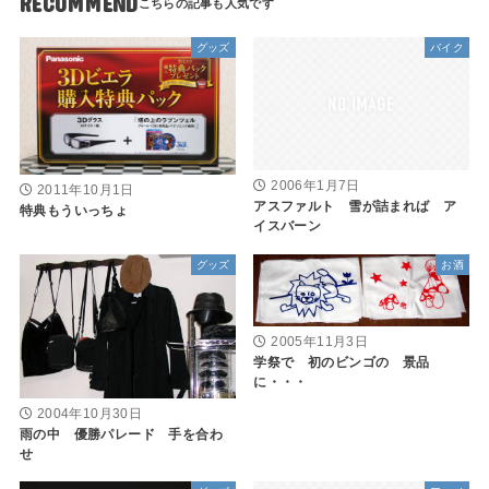
RECOMMEND
グッズ
バイク
2006年1月7日
2011年10月1日
アスファルト 雪が詰まれば ア
特典もういっちょ
イスバーン
グッズ
お酒
2005年11月3日
学祭で 初のビンゴの 景品
に・・・
2004年10月30日
雨の中 優勝パレード 手を合わ
せ