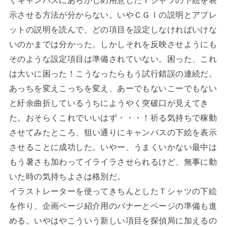
示させる方法が分からない。いやＣＧＩの説明とアプレ
ットの説明を読んで、どの項目を設定しなければいけな
いのかまでは分かった。しかしそれを反映させようにも
そのような設定項目は準備されていない。困った、これ
は大いに困った！こうなったらもう試行錯誤の連続だ。
あっちを変えこっちを変え、あーでもないこーでもない
と紆余曲折しているうちにようやく突破口が見えてき
た。おそらくこれでいいはず・・・！祈る気持ちで稼動
させてみたところ、狙い通りにキャンバスの下絵を表示
させることに成功した。いやー、うまくいかない最中は
もう暑さも加わってイライラさせられるけど、無事に動
いた時の気持ちよさは格別だ。
イラストレーターを使ってきちんとしたＴシャツの下絵
を作り、企画ページ紹介用のバナーとページの準備も進
める。いやはやこういう新しい項目を探偵局に加えるの