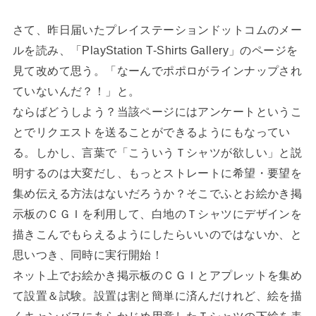
さて、昨日届いたプレイステーションドットコムのメー
ルを読み、「PlayStation T-Shirts Gallery」のページを
見て改めて思う。「なーんでポポロがラインナップされ
ていないんだ？！」と。
ならばどうしよう？当該ページにはアンケートというこ
とでリクエストを送ることができるようにもなってい
る。しかし、言葉で「こういうＴシャツが欲しい」と説
明するのは大変だし、もっとストレートに希望・要望を
集め伝える方法はないだろうか？そこでふとお絵かき掲
示板のＣＧＩを利用して、白地のＴシャツにデザインを
描きこんでもらえるようにしたらいいのではないか、と
思いつき、同時に実行開始！
ネット上でお絵かき掲示板のＣＧＩとアプレットを集め
て設置＆試験。設置は割と簡単に済んだけれど、絵を描
くキャンバスにあらかじめ用意したＴシャツの下絵を表