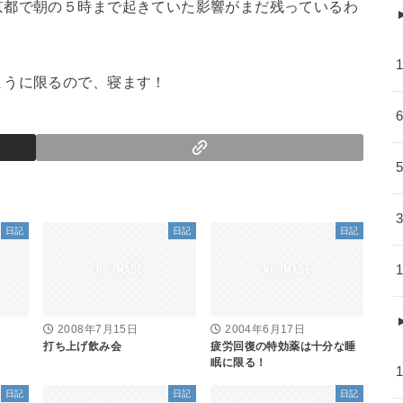
京都で朝の５時まで起きていた影響がまだ残っているわ
まうに限るので、寝ます！
日記
日記
日記
2008年7月15日
2004年6月17日
打ち上げ飲み会
疲労回復の特効薬は十分な睡
眠に限る！
日記
日記
日記