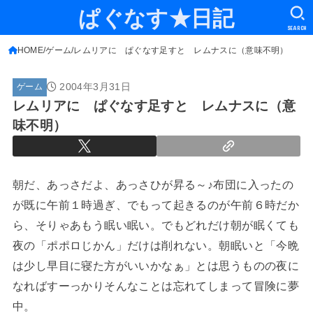
ぱぐなす★日記
SEARCH
HOME
ゲーム
レムリアに ぱぐなす足すと レムナスに（意味不明）
2004年3月31日
ゲーム
レムリアに ぱぐなす足すと レムナスに（意
味不明）
朝だ、あっさだよ、あっさひが昇る～♪布団に入ったの
が既に午前１時過ぎ、でもって起きるのが午前６時だか
ら、そりゃあもう眠い眠い。でもどれだけ朝が眠くても
夜の「ポポロじかん」だけは削れない。朝眠いと「今晩
は少し早目に寝た方がいいかなぁ」とは思うものの夜に
なればすーっかりそんなことは忘れてしまって冒険に夢
中。