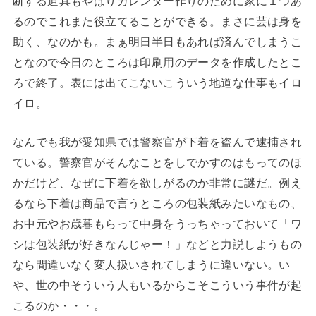
断する道具もやはりカレンダー作りのために家に１つあ
るのでこれまた役立てることができる。まさに芸は身を
助く、なのかも。まぁ明日半日もあれば済んでしまうこ
となので今日のところは印刷用のデータを作成したとこ
ろで終了。表には出てこないこういう地道な仕事もイロ
イロ。
なんでも我が愛知県では警察官が下着を盗んで逮捕され
ている。警察官がそんなことをしでかすのはもってのほ
かだけど、なぜに下着を欲しがるのか非常に謎だ。例え
るなら下着は商品で言うところの包装紙みたいなもの、
お中元やお歳暮もらって中身をうっちゃっておいて「ワ
シは包装紙が好きなんじゃー！」などと力説しようもの
なら間違いなく変人扱いされてしまうに違いない。い
や、世の中そういう人もいるからこそこういう事件が起
こるのか・・・。