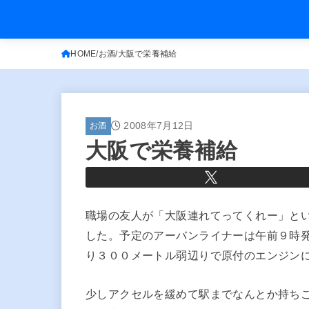
HOME
お酒
大阪で栄養補給
2008年7月12日
お酒
大阪で栄養補給
職場の友人が「大阪連れてってくれー」と
した。予定のアーバンライナーは午前９時
り３００メートル弱辺りで原付のエンジン
少しアクセルを緩めて駅までなんとか持ち