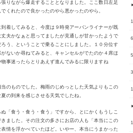
っ張りながら爆走することとなりました。ここ数日左足
んでくれたので良かったのやら悪かったのやら。
に到着してみると、今度は９時発アーバンライナーが既
大丈夫かなぁと思ってましたが見通しが甘かったようで
だろう、ということで乗ることにしました。１０分位す
席がないか尋ねてみると、キャンセルがでたのか４席ほ
や物事迷ったらとりあえず進んでみるに限りますね
相当のものでした。梅雨のじめっとした天気よりもこの
な夏の到来を感じさせる天気でしたね。
らぬ「食う・食う・食う」ですから、とにかくもうしこ
できました。その注文の多さにお店の人も「本当にこの
な表情を浮かべていたほど。いやー、本当にうまかった