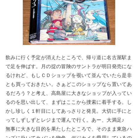
飲みに行く予定が消えたところで、帰り道に名古屋駅ま
で足を伸ばす。月の掟の冒険のサントラが明日発売にな
るけれど、もしＣＤショップを覗いて並んでいたら是非
とも買っておきたい。さぁどこのショップなら置いてあ
るだろう？と考え、高島屋に大きなショップが入ってい
るのを思い出して、まずはここから捜索に着手する。し
かし珍しく１軒目にしてあっさりと発見。大切に手にと
ってしずしずとレジまで運んで行く。あー、大満足♪
無事に大きな目的を果たしたところで、そのまま東急ハ
ンズに赴いてカバンを物色。デジカメを愛用しているの