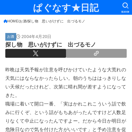
ぱぐなす★日記
SEARCH
HOME
お酒
探し物 思いがけずに 出づるモノ
2004年4月20日
お酒
探し物 思いがけずに 出づるモノ
昨晩は天気予報が注意を呼びかけていたような大荒れの
天気にはならなかったらしい。朝のうちははっきりしな
い天候だったけれど、次第に晴れ間が差すようになって
きた。
職場に着いて開口一番、「実はかれこれこういう話で飲
みに行くぞ、という話がもちあがったんですけど人数足
りなくて中止になったんですよー。だから今日か明日が
危険日なので気を付けた方がいいです」と予め注意を促