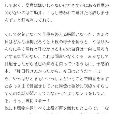
しておく。宴席は嫌いじゃないけどさすがにある程度の
間がないのはご勘弁。「もし誘われて逃げたら許しませ
んぞ」と釘も刺しておく。
そして夕刻となって仕事を終える時間となった。さぁ今
日はどんな塩梅だろうと上役の様子を伺うと、やはりみ
んなに早く帰れと呼びかけるものの自身は一向に帰ろう
とする気配がない。これは間違いなくくる！みんなして
目配せしながら意思の疎通を図っているうちに、予感的
中、「昨日行けんかったから、今日はどうだ？」ほー
ら、やっぱりとまぁいいっしょということで同意を示す
とさっきまで目配せしていた同僚は微妙に視線をずらし
てその会話が聞こえてこなかったようなフリをしてい
る。うっ、裏切り者ー！
他にも獲物を探すべく上役が席を離れたところで、「な