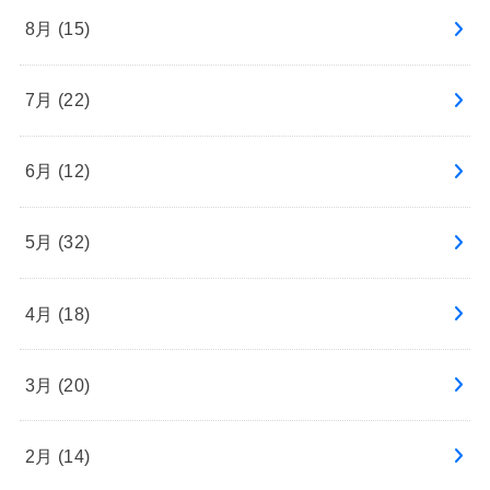
8月 (15)
7月 (22)
6月 (12)
5月 (32)
4月 (18)
3月 (20)
2月 (14)