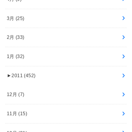
3月 (25)
2月 (33)
1月 (32)
►
2011 (452)
12月 (7)
11月 (15)