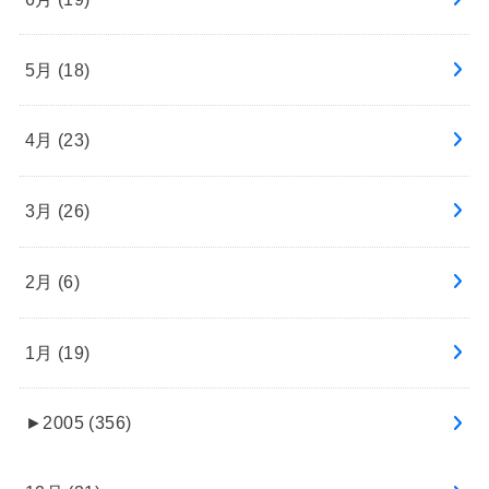
5月 (18)
4月 (23)
3月 (26)
2月 (6)
1月 (19)
►
2005 (356)