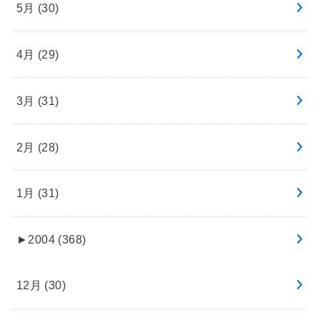
5月 (30)
4月 (29)
3月 (31)
2月 (28)
1月 (31)
►
2004 (368)
12月 (30)