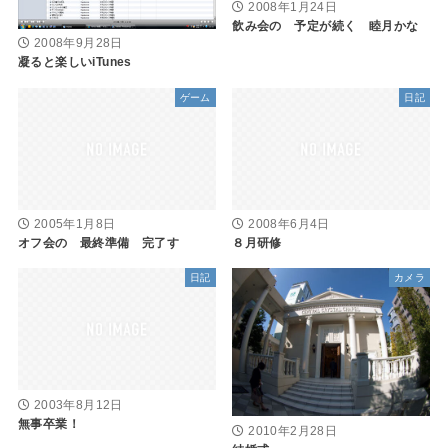
2008年1月24日
飲み会の 予定が続く 睦月かな
2008年9月28日
凝ると楽しいiTunes
ゲーム
日記
2005年1月8日
2008年6月4日
オフ会の 最終準備 完了す
８月研修
日記
カメラ
2003年8月12日
無事卒業！
2010年2月28日