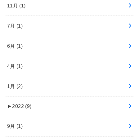
11月 (1)
7月 (1)
6月 (1)
4月 (1)
1月 (2)
►
2022 (9)
9月 (1)