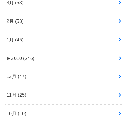
3月 (53)
2月 (53)
1月 (45)
►
2010 (246)
12月 (47)
11月 (25)
10月 (10)