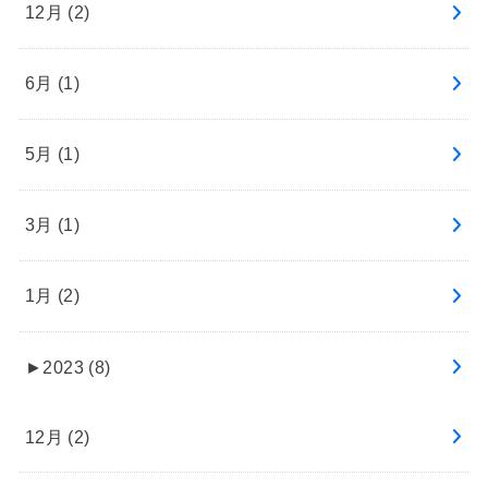
12月 (2)
6月 (1)
5月 (1)
3月 (1)
1月 (2)
►
2023 (8)
12月 (2)