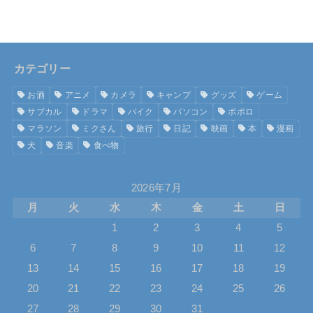
カテゴリー
お酒
アニメ
カメラ
キャンプ
グッズ
ゲーム
サブカル
ドラマ
バイク
パソコン
ポポロ
マラソン
ミクさん
旅行
日記
映画
本
漫画
犬
音楽
食べ物
2026年7月
月
火
水
木
金
土
日
1
2
3
4
5
6
7
8
9
10
11
12
13
14
15
16
17
18
19
20
21
22
23
24
25
26
27
28
29
30
31