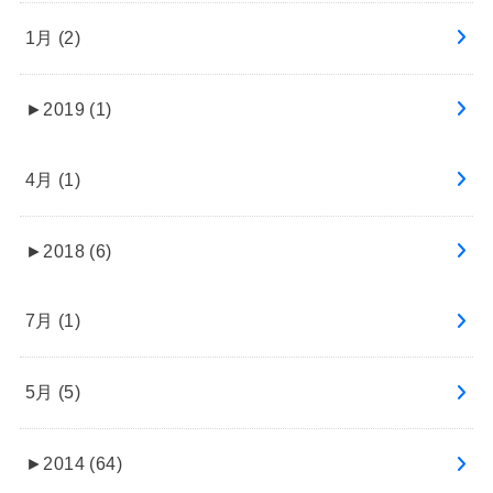
1月 (2)
►
2019 (1)
4月 (1)
►
2018 (6)
7月 (1)
5月 (5)
►
2014 (64)