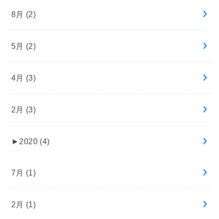
8月 (2)
5月 (2)
4月 (3)
2月 (3)
►
2020 (4)
7月 (1)
2月 (1)