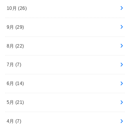
10月 (26)
9月 (29)
8月 (22)
7月 (7)
6月 (14)
5月 (21)
4月 (7)