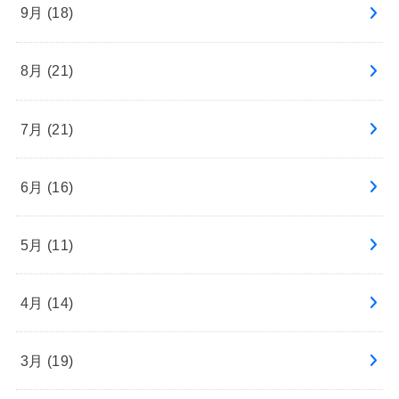
9月 (18)
8月 (21)
7月 (21)
6月 (16)
5月 (11)
4月 (14)
3月 (19)