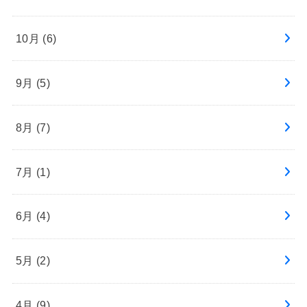
10月 (6)
9月 (5)
8月 (7)
7月 (1)
6月 (4)
5月 (2)
4月 (9)