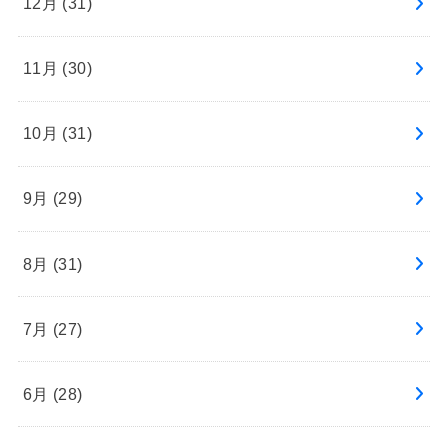
12月 (31)
11月 (30)
10月 (31)
9月 (29)
8月 (31)
7月 (27)
6月 (28)