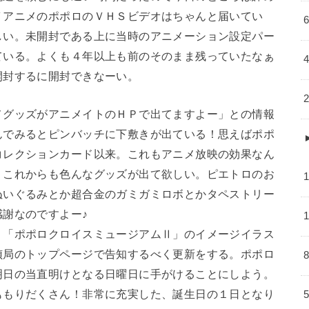
ＶアニメのポポロのＶＨＳビデオはちゃんと届いてい
しい。未開封である上に当時のアニメーション設定パー
ている。よくも４年以上も前のそのまま残っていたなぁ
開封するに開封できなーい。
メグッズがアニメイトのＨＰで出てますよー」との情報
んでみるとピンバッチに下敷きが出ている！思えばポポ
コレクションカード以来。これもアニメ放映の効果なん
、これからも色んなグッズが出て欲しい。ピエトロのお
ぬいぐるみとか超合金のガミガミロボとかタペストリー
謝なのですよー♪
、「ポポロクロイスミュージアムⅡ」のイメージイラス
偵局のトップページで告知するべく更新をする。ポポロ
明日の当直明けとなる日曜日に手がけることにしよう。
ももりだくさん！非常に充実した、誕生日の１日となり