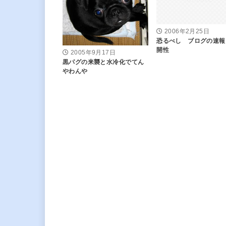
2006年2月25日
恐るべし ブログの速報
開性
2005年9月17日
黒パグの来襲と水冷化でてん
やわんや