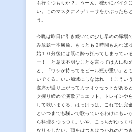
も行くつもりか？」うーん、確かにバイク
い。このマスクにメデューサをかぶったら
う。
今晩は昨日に引き続いての少し早めの職場
み放題一本勝負、もっとも２時間もあれば
始１０分後には既に酔っ払ってしまってい
ー！」と意味不明なことを言っては人に勧
と、「ワシが持ってるビール瓶が重い」と
いでくる。いい加減にしなはれー！こうい
宴席が盛り上がってカラオケセットがある
ク握り締めて演歌デュエット、トレインや
して歌いまくる。はっはっは、これでは完
といつまでも騒いで歌っているわけにもい
ら料理をつっつく。いや、こっちがゆっく
なりゃしない。頭をはつきはつかれのどつ