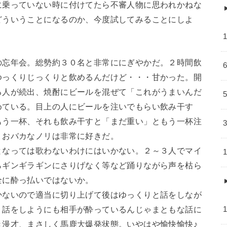
に乗っていない時に付けてたら不審人物に思われかねな
どういうことになるのか、今度試してみることにしよ
の忘年会。総勢約３０名と非常ににぎやかだ。２時間飲
ゆっくりじっくりと飲めるんだけど・・・甘かった。開
る人が続出、焼酎にビールを混ぜて「これがうまいんだ
めている。目上の人にビールを注いでもらい飲み干す
もう一杯、それも飲み干すと「まだ重い」ともう一杯注
うおバカなノリは非常に好きだ。
となっては歌わないわけにはいかない。２～３人でマイ
らギンギラギンにさりげなく等など踊りながら声を枯ら
全に酔っ払いではないか。
かないので適当に切り上げて後はゆっくりと話をしなが
り話をしようにも相手が酔っているんじゃまともな話に
き漫才、まさしく馬鹿大爆発状態。いやはや愉快愉快♪