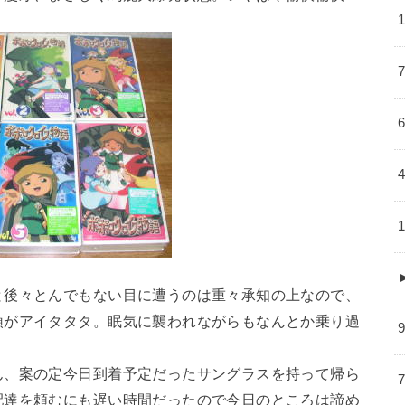
と後々とんでもない目に遭うのは重々承知の上なので、
頭がアイタタタ。眠気に襲われながらもなんとか乗り過
ん、案の定今日到着予定だったサングラスを持って帰ら
配達を頼むにも遅い時間だったので今日のところは諦め