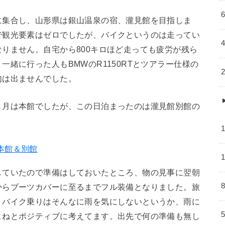
に集合し、山形県は銀山温泉の宿、瀧見館を目指しま
で観光要素はゼロでしたが、バイクというのは走ってい
りません。自宅から800キロほど走っても疲労が残ら
緒に行った人もBMWのR1150RTとツアラー仕様の
句は出ませんでした。
８月は本館でしたが、この日泊まったのは瀧見館別館の
本館＆別館
していたので準備はしておいたところ、物の見事に翌朝
からブーツカバーに至るまでフル装備となりました。旅
、バイク乗りはそんなに雨を気にしないというか、雨に
よねとポジティブに考えてます。出先で何の準備も無し