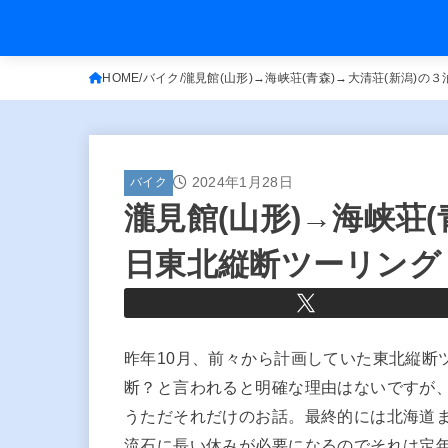
HOME
バイク
瀧見館(山形)→海峡荘(青森)→大清荘(新潟)の
2024年1月28日
バイク
瀧見館(山形)→海峡荘(
日東北縦断ツーリング
昨年10月、前々から計画していた東北縦断
断？と言われると明確な理由はないですが
うただそれだけのお話。最終的には北海道
流石に長い休みが必要になるのでそれは定