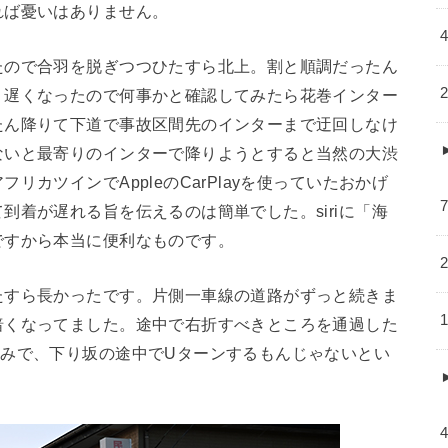
れば憂いはありません。
たので合羽を脱ぎつつひたすら北上。割と順調だったん
り遅くなったので何事かと確認してみたら花巻インター
たん降りて下道で事故区間先のインターまで迂回しなけ
ないと最寄りのインターで降りようとすると当然の大渋
カツインでAppleのCarPlayを使っていたおかげ
到着が遅れる旨を伝えるのは簡単でした。siriに「海
ですから本当に便利なものです。
たすら長かったです。片側一車線の道路がずっと続きま
暗くなってました。途中で右折すべきところを通過した
極みで、下り坂の途中でUターンするもんじゃないとい