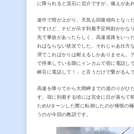
に降られると流石に厄介ですが、備えがあ
途中で雨が上がり、天気も回復傾向となっ
ですけど、ナビが示す到着予定時刻がかな
先で事故があったらしく、高速道路をいっ
ればならない状況でした。それじゃあ仕方
滞でこればかりは耐えるしかありません。アフリ
で停車している隙にインカムで宿に電話して
峡荘に電話して！」と言うだけで繋がるん
高速を降りてから大間岬までの道のりがひ
す。宿に到着する頃には完全に日が落ちて
ためUターンした際に転倒したのが痛恨の
うのが今回の教訓です。