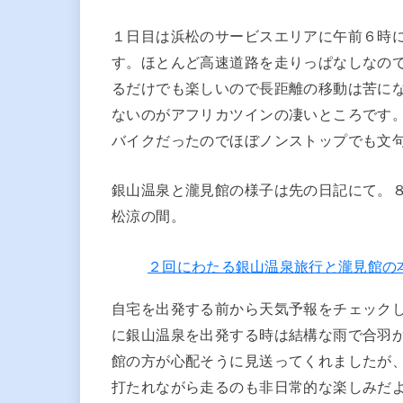
１日目は浜松のサービスエリアに午前６時
す。ほとんど高速道路を走りっぱなしなの
るだけでも楽しいので長距離の移動は苦にな
ないのがアフリカツインの凄いところです。一
バイクだったのでほぼノンストップでも文
銀山温泉と瀧見館の様子は先の日記にて。
松涼の間。
２回にわたる銀山温泉旅行と瀧見館の
自宅を出発する前から天気予報をチェック
に銀山温泉を出発する時は結構な雨で合羽
館の方が心配そうに見送ってくれましたが
打たれながら走るのも非日常的な楽しみだ