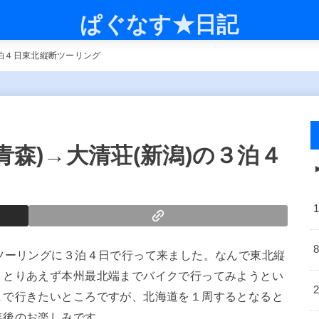
ぱぐなす★日記
３泊４日東北縦断ツーリング
青森)→大清荘(新潟)の３泊４
ツーリングに３泊４日で行って来ました。なんで東北縦
、とりあえず本州最北端までバイクで行ってみようとい
まで行きたいところですが、北海道を１周するとなると
年後のお楽しみです。