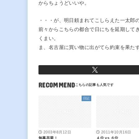
からちょうどいいや。
・・・が、明日頼まれてこしらえた一太郎
前々からこちらの都合で日にちを延期して
くまい。
ま、名古屋に買い物に出がてら約束を果た
RECOMMEND
日記
2003年8月12日
2011年10月16日
無事卒業！
４位 vs ６位