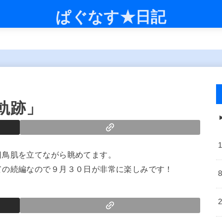
ぱぐなす★日記
軌跡」
日鳥肌を立てながら眺めてます。
ての続編なので９月３０日が非常に楽しみです！