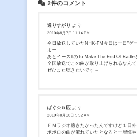
2件のコメント
通りすがり
より:
2010年8月7日 11:14 PM
今日放送していたNHK-FM今日は一日”
よー
あとイースIIのTo Make The End Of
全国放送でこの曲が取り上げられるなんて
ぜひまた聴きたいです～
ぱぐ☆５匹
より:
2010年8月10日 5:52 AM
ＦＭラジオ聴きたかったんですけど１日外
ポポロの曲が流れていたとなると一層悔や