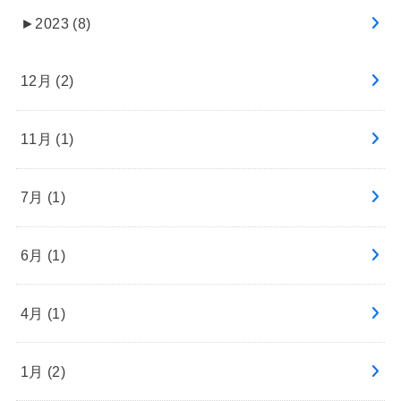
►
2023 (8)
12月 (2)
11月 (1)
7月 (1)
6月 (1)
4月 (1)
1月 (2)