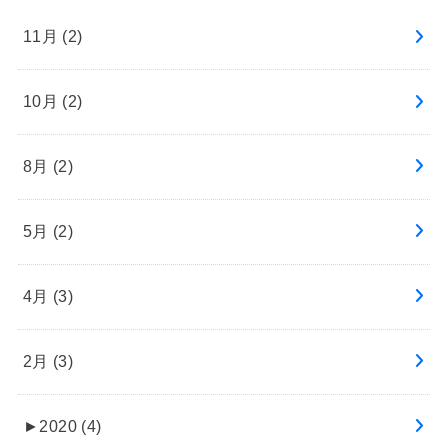
11月 (2)
10月 (2)
8月 (2)
5月 (2)
4月 (3)
2月 (3)
►
2020 (4)