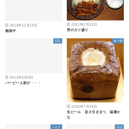
2011年2月12日
2013年11月13日
男のカツ盛り
勉強中
日記
食べ物
2011年6月9日
バービー人形が・・・
2010年7月24日
生ビール 旨さ引き立つ 猛暑か
な
バイク
日記