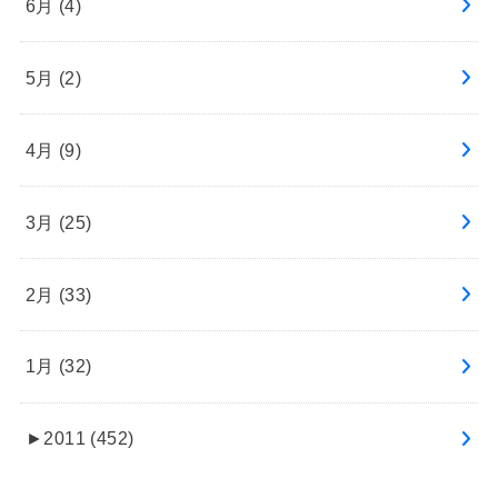
6月 (4)
5月 (2)
4月 (9)
3月 (25)
2月 (33)
1月 (32)
►
2011 (452)