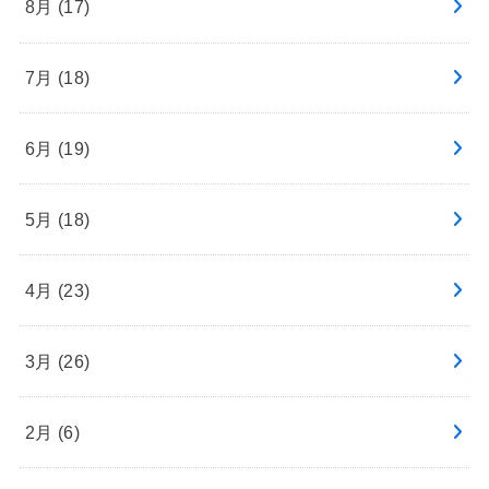
8月 (17)
7月 (18)
6月 (19)
5月 (18)
4月 (23)
3月 (26)
2月 (6)