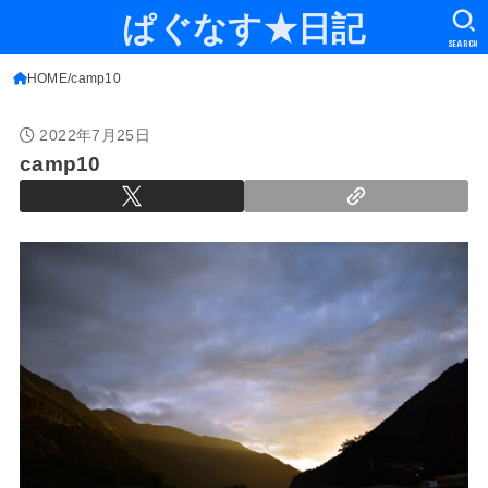
ぱぐなす★日記
SEARCH
HOME
camp10
2022年7月25日
camp10