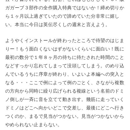
ガガーブ３部作の全作購入特典ではないか！締め切りか
ら１ヶ月以上過ぎていたので諦めていた分非常に嬉し
い。本当に今日は英伝尽くしの週末と言えよう。
ようやくインストールが終わったところで待望のはじま
りー！もう面白くないはずがないくらいに面白い！既に
最初の数分で１年８ヶ月の待ちに待たされた時間のこと
などすっかり忘れてしまって没頭してしまう。のめり込
んでいるうちに序章が終わり、いよいよ本編への突入と
なる・・・ここで例によって例のごとく、さながら複数
の方向から同時に繰り広げられる複線という名前のドミ
ノ倒しが一斉に音を立てて動き出す。幾筋に走っていく
ドミノはどこへ向かいどこで交差し、最後にどこへ行き
つくのか、まるで見当がつかない。見当がつかないから
やめられない止まらない。