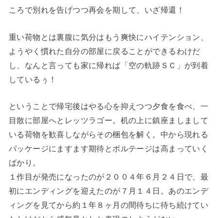
ころで別れを告げつつ再会を期して、いざ帰還！
重い荷物とは裏腹に気分はもう爽快にハイテンション、
ようやく慣れた自分の部屋に戻ることができるわけだ
し、なんと言っても家に帰れば「空の軌跡ＳＣ」が到着
しているぅ！
ということで帰宅後はやる心を抑えつつ夕食を食べ、一
目散に部屋へとレッツラゴー。机の上に鎮座ましまして
いる荷物を歓喜しながらその梱包を解く。中から現れる
パッケージにますます期待とボルテージは高まっていく
ばかり。
１作目が発売になったのが２００４年６月２４日で、最
初にエンディングを迎えたのが７月１４日。あのエンデ
ィングを見てから約１年８ヶ月の間待ちに待ち続けてい