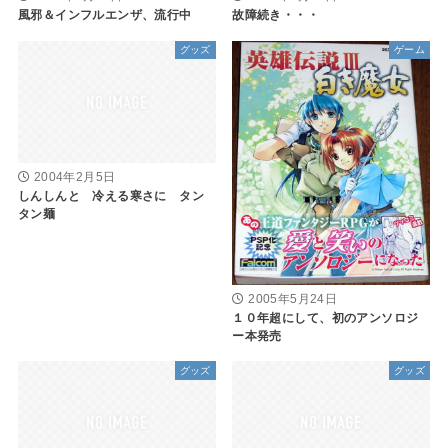
風邪＆インフルエンザ、流行中
故障続き・・・
グッズ
ゲーム
2004年2月5日
しんしんと 冷える寒さに タン
タン麺
2005年5月24日
１０年超にして、初のアンソロジ
ー本発売
グッズ
グッズ