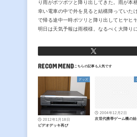
り雨がポツポツと降り出してきた。雨が本
幸い電車の中で外を見ると結構降っていた
で帰る途中一時ポツリと降り出してヒヤヒ
明日は天気予報は雨模様。なるべく大降り
RECOMMEND
グッズ
2004年12月2日
次世代携帯ゲーム機の始
2012年1月18日
ビデオデッキ再び