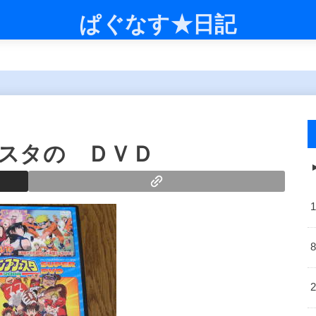
ぱぐなす★日記
スタの ＤＶＤ