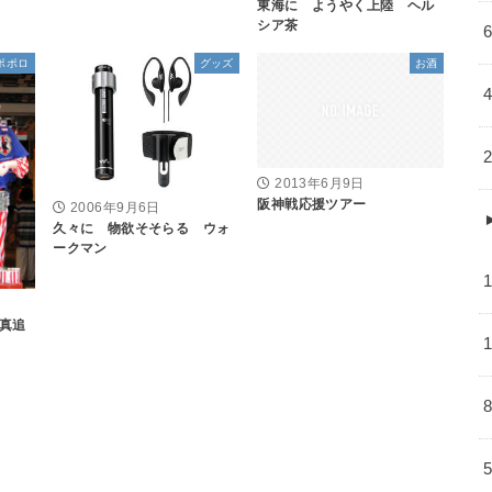
東海に ようやく上陸 ヘル
シア茶
ポポロ
グッズ
お酒
2013年6月9日
阪神戦応援ツアー
2006年9月6日
久々に 物欲そそらる ウォ
ークマン
真追