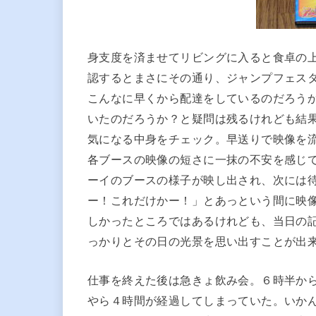
身支度を済ませてリビングに入ると食卓の
認するとまさにその通り、ジャンプフェス
こんなに早くから配達をしているのだろう
いたのだろうか？と疑問は残るけれども結
気になる中身をチェック。早送りで映像を
各ブースの映像の短さに一抹の不安を感じ
ーイのブースの様子が映し出され、次には
ー！これだけかー！」とあっという間に映
しかったところではあるけれども、当日の
っかりとその日の光景を思い出すことが出
仕事を終えた後は急きょ飲み会。６時半か
やら４時間が経過してしまっていた。いか