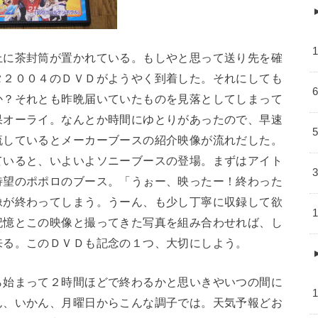
上に茶封筒が置かれている。もしやと思って送り先を確
タ２００４のＤＶＤがようやく到着した。それにしても
か？それとも昨晩届いていたものを見落としてしまって
果オーライ。なんとか時間にゆとりがあったので、早速
流しているとメーカーブースの紹介映像が流れだした。
ていると、いよいよソニーブースの登場。まずはアイト
待望のポポロのブース。「うぉー、映ったー！終わった
像が終わってしまう。うーん、も少し丁寧に収録して欲
記憶とこの映像と撮ってきた写真を組み合わせれば、し
来る。このＤＶＤも記念の１つ、大切にしよう。
ら始まって２時間ほどで終わるかと思いきやいつの間に
ん、いかん、月曜日からこんな調子では。天気予報どお