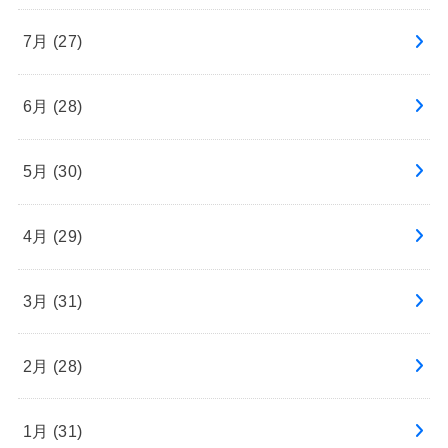
7月 (27)
6月 (28)
5月 (30)
4月 (29)
3月 (31)
2月 (28)
1月 (31)