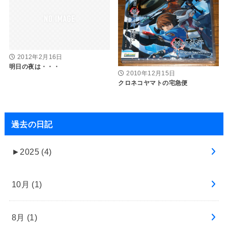
2012年2月16日
明日の夜は・・・
2010年12月15日
クロネコヤマトの宅急便
過去の日記
►
2025 (4)
10月 (1)
8月 (1)