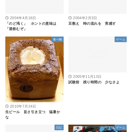
2004年4月16日
2004年2月3日
「のど渇く」 ホントの意味は
豆数え 時の流れを 実感す
「酒飲むぞ」
食べ物
ゲーム
2005年11月13日
試験前 残り時間の 少なさよ
2010年7月24日
生ビール 旨さ引き立つ 猛暑か
な
日記
ゲーム