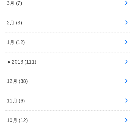
3月 (7)
2月 (3)
1月 (12)
►
2013 (111)
12月 (38)
11月 (6)
10月 (12)