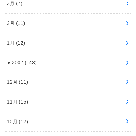
3月 (7)
2月 (11)
1月 (12)
►
2007 (143)
12月 (11)
11月 (15)
10月 (12)