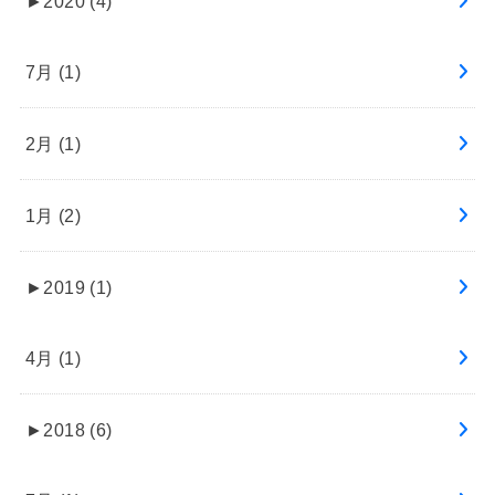
►
2020 (4)
7月 (1)
2月 (1)
1月 (2)
►
2019 (1)
4月 (1)
►
2018 (6)