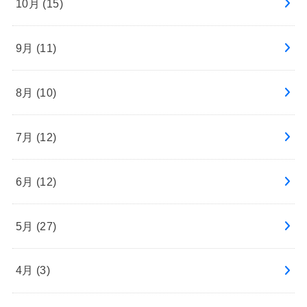
10月 (15)
9月 (11)
8月 (10)
7月 (12)
6月 (12)
5月 (27)
4月 (3)