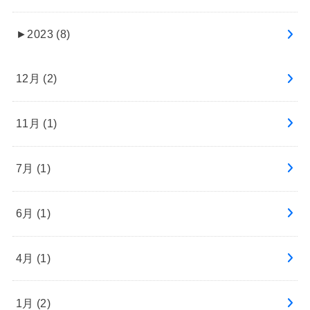
►
2023 (8)
12月 (2)
11月 (1)
7月 (1)
6月 (1)
4月 (1)
1月 (2)