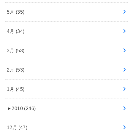
5月 (35)
4月 (34)
3月 (53)
2月 (53)
1月 (45)
►
2010 (246)
12月 (47)