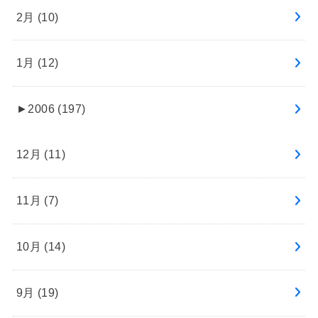
2月 (10)
1月 (12)
►
2006 (197)
12月 (11)
11月 (7)
10月 (14)
9月 (19)