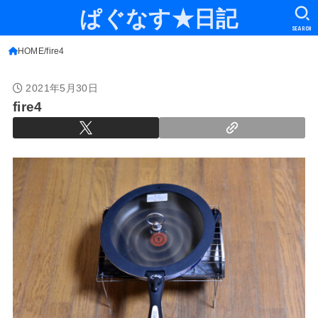
ぱぐなす★日記
SEARCH
HOME
fire4
2021年5月30日
fire4