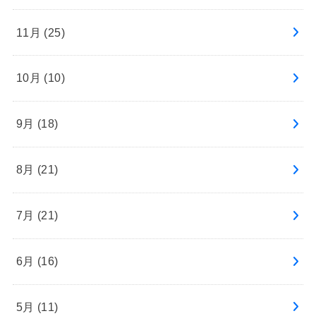
11月 (25)
10月 (10)
9月 (18)
8月 (21)
7月 (21)
6月 (16)
5月 (11)