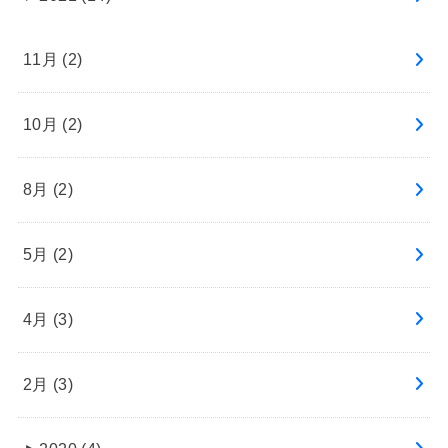
11月 (2)
10月 (2)
8月 (2)
5月 (2)
4月 (3)
2月 (3)