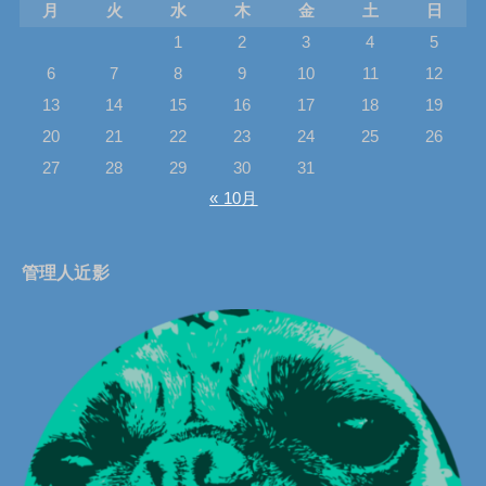
月
火
水
木
金
土
日
1
2
3
4
5
6
7
8
9
10
11
12
13
14
15
16
17
18
19
20
21
22
23
24
25
26
27
28
29
30
31
« 10月
管理人近影