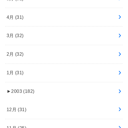
4月 (31)
3月 (32)
2月 (32)
1月 (31)
►
2003 (182)
12月 (31)