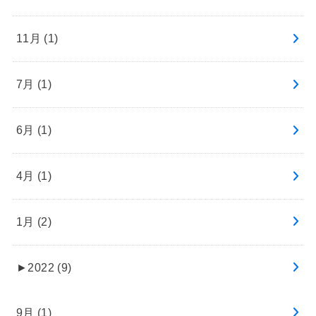
11月 (1)
7月 (1)
6月 (1)
4月 (1)
1月 (2)
►
2022 (9)
9月 (1)