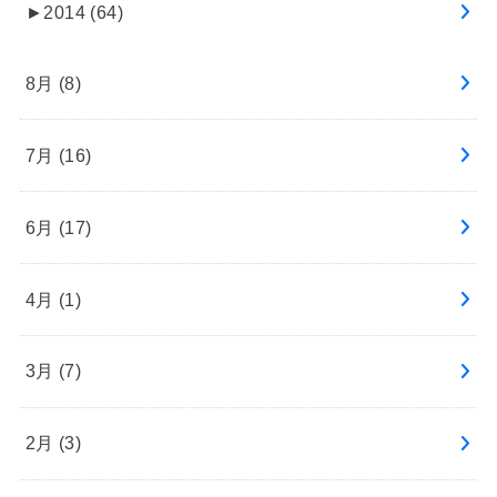
►
2014 (64)
8月 (8)
7月 (16)
6月 (17)
4月 (1)
3月 (7)
2月 (3)