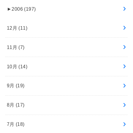
►
2006 (197)
12月 (11)
11月 (7)
10月 (14)
9月 (19)
8月 (17)
7月 (18)