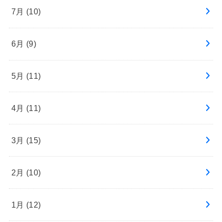
7月 (10)
6月 (9)
5月 (11)
4月 (11)
3月 (15)
2月 (10)
1月 (12)