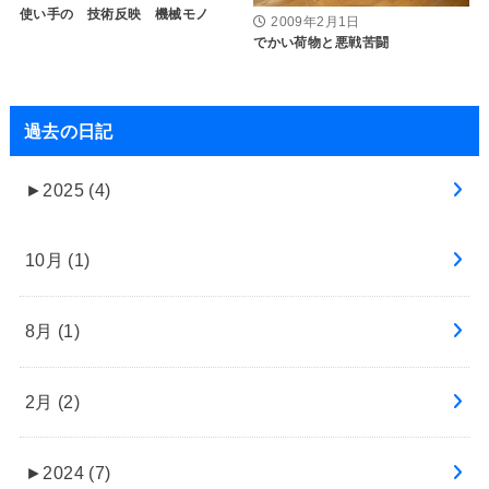
使い手の 技術反映 機械モノ
2009年2月1日
でかい荷物と悪戦苦闘
過去の日記
►
2025 (4)
10月 (1)
8月 (1)
2月 (2)
►
2024 (7)