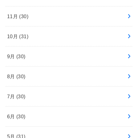
11月 (30)
10月 (31)
9月 (30)
8月 (30)
7月 (30)
6月 (30)
5月 (31)