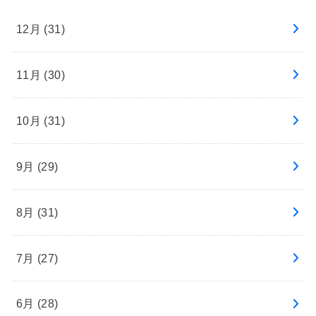
12月 (31)
11月 (30)
10月 (31)
9月 (29)
8月 (31)
7月 (27)
6月 (28)