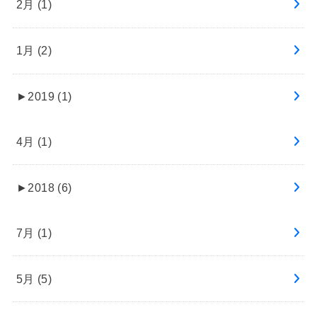
2月 (1)
1月 (2)
►
2019 (1)
4月 (1)
►
2018 (6)
7月 (1)
5月 (5)