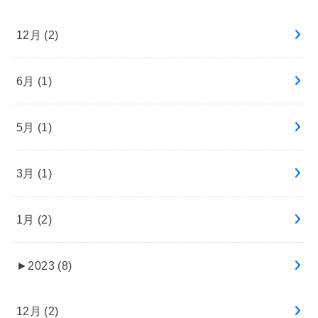
12月 (2)
6月 (1)
5月 (1)
3月 (1)
1月 (2)
►
2023 (8)
12月 (2)