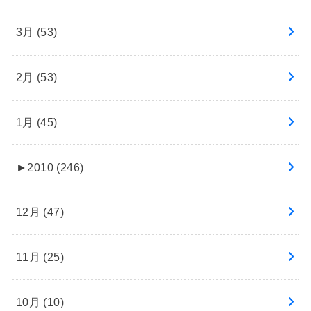
3月 (53)
2月 (53)
1月 (45)
►
2010 (246)
12月 (47)
11月 (25)
10月 (10)