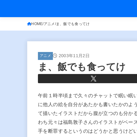
HOME
アニメ
ま、飯でも食ってけ
2003年11月2日
アニメ
ま、飯でも食ってけ
午前１時半頃まで久々のチャットで眠い眠
に他人の絵を自分があたかも書いたかのよ
て描いたイラストだから腹が立つのも分か
わち元々は福島敦子さんのイラストがベー
手を断罪するというのはどうかと思うけど