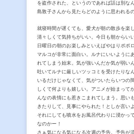
を盗作された、というのであれば話は別な
島敦子さんから見たらどのように思われる
就寝時間が遅くても、愛犬が朝の散歩を楽
清々しくて気持ちがいい。今日も朝からい
日曜日の朝のお楽しみといえばやはりポポ
マルコが非常に面白い。ルナにいいように
れてしまう始末。気が強いんだか気が弱い
吐いてルナに厳しいツッコミを受けたりな
いるだけじゃなくて、気がついたらいつの
しくて何よりも嬉しい。アニメが始まって
んなの表情にも惹きこまれてしまう。思い
きたりして、見事にやられた！としか言い
それにしても噴水をお風呂代わりに浸かっ
なのかー！
さぁ気になる気になる次週の予告。予告が