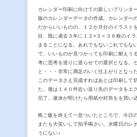
カレンダー印刷に向けての新しいプリンタ
版のカレンダーデータの作成。カレンダー
だからいいものの、１２か月分のイラスト
目、既に過去３年に１２×３＝３６枚のイ
まることになる。あれでもないこれでもな
で、いいものが見つかっても印刷に耐えう
考に思考を巡りに巡らせての選択となる。
と・・・非常に満足のいく仕上がりとなっ
このデータさえ完成すればあとは印刷して
た。後は１４０件近い送り先のデータをエ
完了。連休が明けたら用紙や封筒をを買い
晩ご飯を終えて一息ついたところで、今日
またも大笑いして拍手喝さい。水曜日のレ
うにない♪