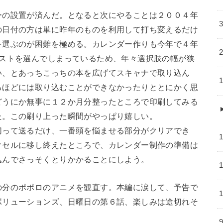
ーの設置が済んだ。となると次にやることは２００４年
の日付の方は単に昨年のものを利用して打ち変えるだけ
を選ぶのが困難を極める。カレンダー作りも今年で４年
ラストを選んでしまっているため、年々選択肢の幅が狭
い、とあっちこっちの本を広げてスキャナで取り込ん
るほどには取り込むことができなかったりととにかく思
どうにか無事に１２か月分整ったところで印刷してみる
た。この刷り上った瞬間がやっぱり嬉しい。
切って送るだけ、一番頭を悩ませる部分がクリアでき
クセルに移し終えたところで、カレンダー制作の準備は
込んでさっそくとりかかることにしよう。
の分のポポロのアニメを観直す。本編に涙して、予告で
ボリューションズ、日曜日の第６話、楽しみは途切れそ