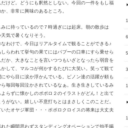
んだけど。どうにも釈然としない。今回の一件をもし福
のか、非常に興味のあるところ。
しみに待っているので７時過ぎには起床。朝の散歩は
い天気で暑くなりそう。
ロなわけで、今日はリアルタイムで観ることができる♪
あしらわれて挙句の果てにはパプーの口車にすら乗せら
んだか、大きなことを言いつつもいざとなったら弱音を
んかして、マルコが何かするたびに大笑い。笑って観て
間にやら目に涙か浮かんでいる。ピノン達の活躍が頼も
から毎回毎回泣かされているなぁ。生き生きしているみ
もよらずに懐かしのポポロ２のイラストがどん！と出て
ようがない。嬉しい不意打ちとはまさしくこのことだ。
ていたオヤジ軍団・・・ポポロクロイスの将来は大丈夫
流れた瞬間思わずスタンディングオベーションで拍手喝