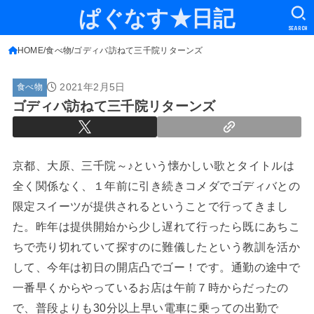
ぱぐなす★日記
SEARCH
HOME
食べ物
ゴディバ訪ねて三千院リターンズ
2021年2月5日
食べ物
ゴディバ訪ねて三千院リターンズ
京都、大原、三千院～♪という懐かしい歌とタイトルは
全く関係なく、１年前に引き続きコメダでゴディバとの
限定スイーツが提供されるということで行ってきまし
た。昨年は提供開始から少し遅れて行ったら既にあちこ
ちで売り切れていて探すのに難儀したという教訓を活か
して、今年は初日の開店凸でゴー！です。通勤の途中で
一番早くからやっているお店は午前７時からだったの
で、普段よりも30分以上早い電車に乗っての出勤で