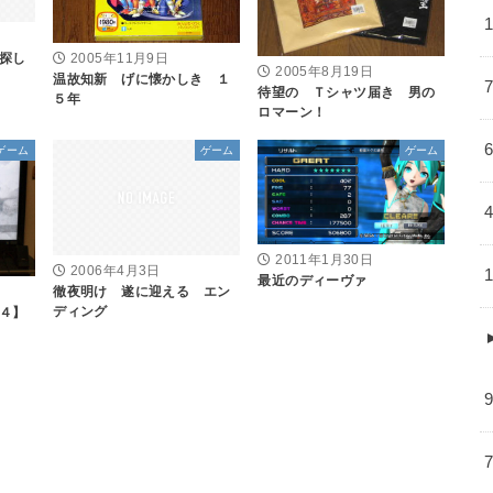
探し
2005年11月9日
2005年8月19日
温故知新 げに懐かしき １
待望の Ｔシャツ届き 男の
５年
ロマーン！
ゲーム
ゲーム
ゲーム
2011年1月30日
2006年4月3日
最近のディーヴァ
徹夜明け 遂に迎える エン
ディング
４】