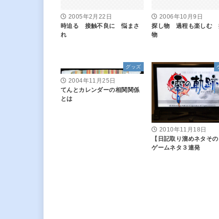
2005年2月22日
2006年10月9日
時迫る 接触不良に 悩まさ
探し物 過程も楽しむ 
れ
物
グッズ
2004年11月25日
てんとカレンダーの相関関係
とは
2010年11月18日
【日記取り溜めネタその
ゲームネタ３連発