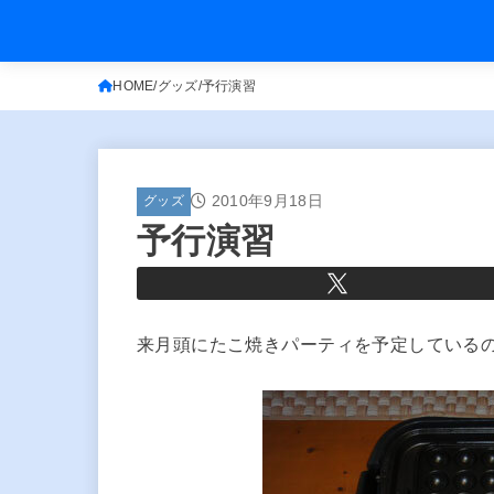
HOME
グッズ
予行演習
2010年9月18日
グッズ
予行演習
来月頭にたこ焼きパーティを予定している