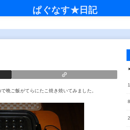
ぱぐなす★日記
ので晩ご飯がてらにたこ焼き焼いてみました。