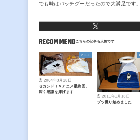
でも味はバッチグーだったので大満足です
RECOMMEND
アニメ
2004年3月28日
セカンドＴＶアニメ最終回、
深く感謝を捧げます
2011年1月16日
ブツ撮り始めました