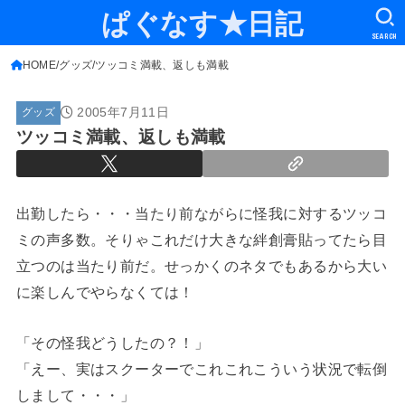
ぱぐなす★日記
SEARCH
HOME
グッズ
ツッコミ満載、返しも満載
2005年7月11日
グッズ
ツッコミ満載、返しも満載
出勤したら・・・当たり前ながらに怪我に対するツッコ
ミの声多数。そりゃこれだけ大きな絆創膏貼ってたら目
立つのは当たり前だ。せっかくのネタでもあるから大い
に楽しんでやらなくては！
「その怪我どうしたの？！」
「えー、実はスクーターでこれこれこういう状況で転倒
しまして・・・」