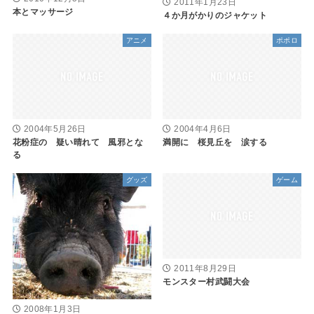
2011年1月23日
本とマッサージ
４か月がかりのジャケット
アニメ
ポポロ
2004年5月26日
2004年4月6日
花粉症の 疑い晴れて 風邪とな
満開に 桜見丘を 涙する
る
グッズ
ゲーム
2011年8月29日
モンスター村武闘大会
2008年1月3日