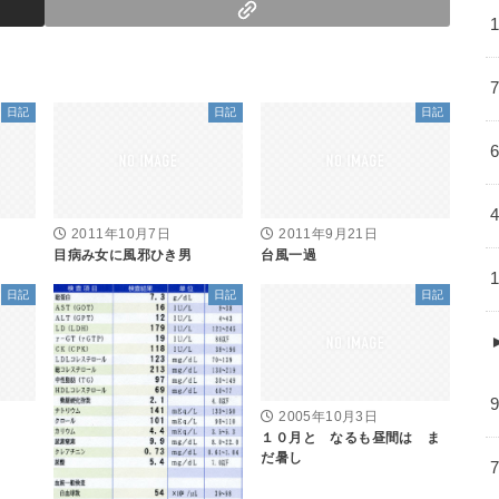
日記
日記
日記
2011年10月7日
2011年9月21日
目病み女に風邪ひき男
台風一過
日記
日記
日記
2005年10月3日
１０月と なるも昼間は ま
だ暑し