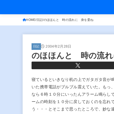
HOME
日記
のほほんと 時の流れに 身を委ね
2004年2月28日
日記
のほほんと 時の流れ
寝ているといきなり机の上でガタガタ音が
いた携帯電話がブルブル震えていた。もっ
なら６時１０分にいったんアラーム鳴らし
ームの時刻を１０分に戻しておくのを忘れ
う・・・とそこまで思ったところで、妙な