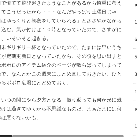
日で慌てて飛び起きたようなことがあるから慎重に考え
してこうだったから・・・なんだやっぱり土曜日じゃ
日はゆっくりと朝寝をしていられる」とささやかながら
り込む。気が付けば１０時となっていたので、さすがに
く、いそいそと起きる。
週末ギリギリ一杯となっていたので、たまには早いうち
夜が定期更新日となっていたから、その頃を思い出すと
のポポロのアイテム紹介のページが散らばってしまって
ので、なんとかこの週末にまとめ直しておきたい。ひと
いるポポロ広場にとどめておく。
、いつの間にやら夕方となる。振り返っても何か形に残
だけは過ぎてゆくから不思議なものだ。まぁたまには何
のは悪くないかも。