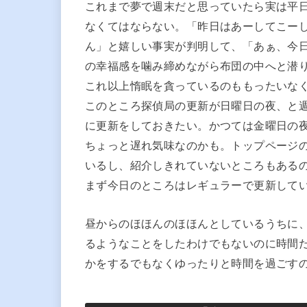
これまで夢で週末だと思っていたら実は平
なくてはならない。「昨日はあーしてこー
ん」と嬉しい事実が判明して、「あぁ、今
の幸福感を噛み締めながら布団の中へと潜
これ以上惰眠を貪っているのももったいな
このところ探偵局の更新が日曜日の夜、と
に更新をしておきたい。かつては金曜日の
ちょっと遅れ気味なのかも。トップページ
いるし、紹介しきれていないところもある
まず今日のところはレギュラーで更新して
昼からのほほんのほほんとしているうちに
るようなことをしたわけでもないのに時間
かをするでもなくゆったりと時間を過ごす