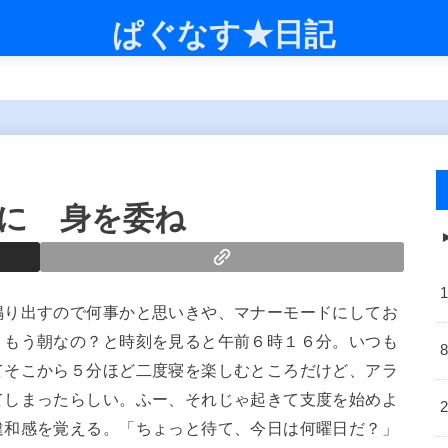
ぱぐなす★日記
に 身を委ね
鳴り出すので何事かと思いきや、マナーモードにしてお
、もう朝なの？と時刻を見ると午前６時１６分。いつも
てそこから５分ほど二度寝を楽しむところだけど、アラ
てしまったらしい。ふー、それじゃ起きて支度を始めよ
違和感を覚える。「ちょっと待て、今日は何曜日だ？」