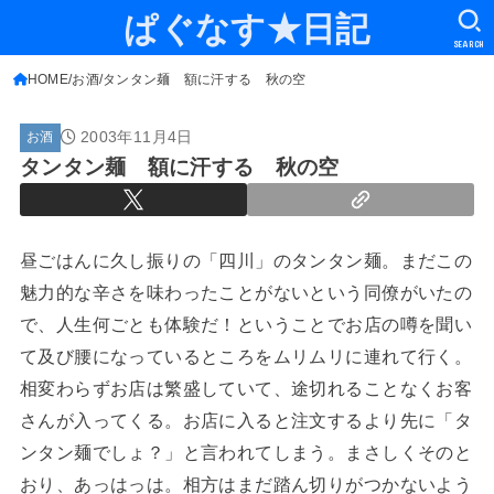
ぱぐなす★日記
SEARCH
HOME
お酒
タンタン麺 額に汗する 秋の空
2003年11月4日
お酒
タンタン麺 額に汗する 秋の空
昼ごはんに久し振りの「四川」のタンタン麺。まだこの
魅力的な辛さを味わったことがないという同僚がいたの
で、人生何ごとも体験だ！ということでお店の噂を聞い
て及び腰になっているところをムリムリに連れて行く。
相変わらずお店は繁盛していて、途切れることなくお客
さんが入ってくる。お店に入ると注文するより先に「タ
ンタン麺でしょ？」と言われてしまう。まさしくそのと
おり、あっはっは。相方はまだ踏ん切りがつかないよう