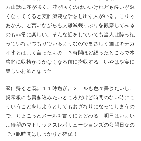
方山話に花が咲く。花が咲くのはいいけれども酔いが深
くなってくると支離滅裂な話をし出す人がいる。こりゃ
あかん、と言いながらも支離滅裂っぷりを観察してみる
のも非常に楽しい。そんな話をしていても当人は酔っ払
っていないつもりでいるようなのでまさしく酒はキチガ
イ水とはよく言ったもの。３時間ほど経ったところで本
格的に収拾がつかなくなる前に撤収する。いやはや実に
楽しいお酒となった。
家に帰ると既に１１時過ぎ。メールも色々書きたいし、
掲示板にも書き込みたいところだけど時間のない時にこ
ういうことをしようとしてもおざなりになってしまうの
で、ちょこっとメールを書くにとどめる。明日はいよい
よ待望のマトリックスレボリューションズの公開日なの
で睡眠時間はしっかりと確保！