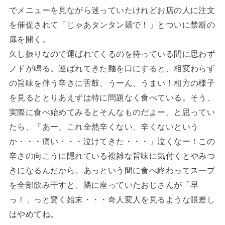
でメニューを見ながら迷っていたけれどお店の人に注文
を催促されて「じゃあタンタン麺で！」とついに禁断の
扉を開く。
久し振りなので運ばれてくるのを待っている間に思わず
ノドが鳴る。運ばれてきた麺を口にすると、相変わらず
の旨味を伴う辛さに舌鼓、うーん、うまい！相方の様子
を見るととりあえずは特に問題なく食べている。そう、
実際に食べ始めてみるとそんなものだよー、と思ってい
たら、「あー、これ全然辛くない、辛くないという
か・・・痛い・・・泣けてきた・・・」泣くなー！この
辛さの向こうに隠れている複雑な旨味に気付くとやみつ
きになるんだから。あっという間に食べ終わってスープ
を全部飲み干すと、隣に座っていたおじさんが「早
っ！」っと驚く始末・・・奇人変人を見るような眼差し
はやめてね。