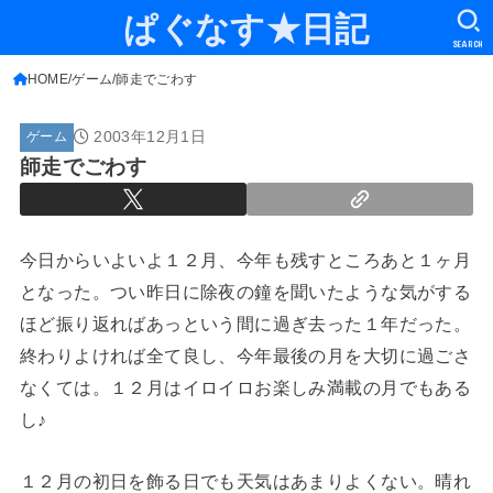
ぱぐなす★日記
SEARCH
HOME
ゲーム
師走でごわす
2003年12月1日
ゲーム
師走でごわす
今日からいよいよ１２月、今年も残すところあと１ヶ月
となった。つい昨日に除夜の鐘を聞いたような気がする
ほど振り返ればあっという間に過ぎ去った１年だった。
終わりよければ全て良し、今年最後の月を大切に過ごさ
なくては。１２月はイロイロお楽しみ満載の月でもある
し♪
１２月の初日を飾る日でも天気はあまりよくない。晴れ