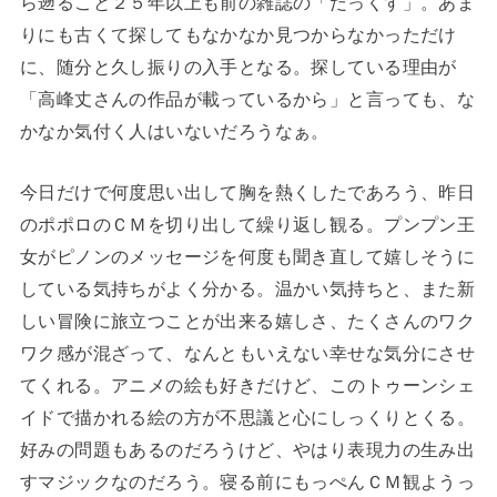
ら遡ること２５年以上も前の雑誌の「だっくす」。あま
りにも古くて探してもなかなか見つからなかっただけ
に、随分と久し振りの入手となる。探している理由が
「高峰丈さんの作品が載っているから」と言っても、な
かなか気付く人はいないだろうなぁ。
今日だけで何度思い出して胸を熱くしたであろう、昨日
のポポロのＣＭを切り出して繰り返し観る。プンプン王
女がピノンのメッセージを何度も聞き直して嬉しそうに
している気持ちがよく分かる。温かい気持ちと、また新
しい冒険に旅立つことが出来る嬉しさ、たくさんのワク
ワク感が混ざって、なんともいえない幸せな気分にさせ
てくれる。アニメの絵も好きだけど、このトゥーンシェ
イドで描かれる絵の方が不思議と心にしっくりとくる。
好みの問題もあるのだろうけど、やはり表現力の生み出
すマジックなのだろう。寝る前にもっぺんＣＭ観ようっ