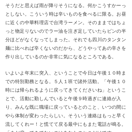
そうだと思えば雨が降りそうになる。何かこうすかーっ
としない。こういう時は辛いものを食べるに限る。お昼
に近くの中華料理店で台湾ラーメン。そのままではちょ
っと物足りないのでラー油を注ぎ足していたらビンの半
分ほどがなくなってしまった。それでも四川のタンタン
麺に比べれば辛くないのだから、どうやってあの辛さを
作り出しているのか非常に気になるところである。
いよいよ年末に突入、ということで今日は午後１０時ま
での特別勤務となる。５人１班で諸外活動。「午後１０
時には帰られるように戻ってきてくださいね」というこ
とで、活動に勤しんでいると午後９時過ぎに連絡が入
り、みんな既に職場に戻っているとのこと、いつの間に
やら体制が変わったらしい。そういう連絡はもっと早く
流してくれー！と慌てて戻る最中にもまた電話が鳴る。