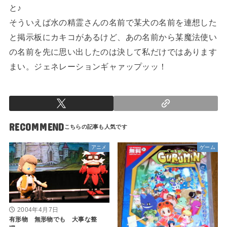
と♪
そういえば水の精霊さんの名前で某犬の名前を連想した
と掲示板にカキコがあるけど、あの名前から某魔法使い
の名前を先に思い出したのは決して私だけではあります
まい。ジェネレーションギャァップッッ！
RECOMMEND
アニメ
ゲーム
2004年4月7日
有形物 無形物でも 大事な整