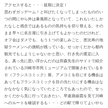
アクセスすると・・・延期に決定！
思わずガッデーム！と叫びたくなってしまったもののい
つの間にやら外は暴風雨となっていて、これもいたしか
たなしと残念ではあるものの気持ちを切り替える。その
まま早々に名古屋に引き上げてもよかったのだけれど、
オフ会はダメでも、もう１つの楽しみごと、恵比寿の地
獄ラーメンへの挑戦が残っている。せっかくだから都内
観光でもしようじゃないかと思い、行き先の選定に入
る。真っ先に思い浮かんだのは田森先生のサイトで紹介
されている川崎市市民ミュージアムで開催されているＢ
Ｄ（フランスコミック）展。アメコミを目にする機会は
あってもフランスコミックを目の当たりにする機会はな
かなかなく気になっていたところでもあったので、せっ
かくだから見に行っておきたい。早速路線図を見て川崎
へのルートを確認するも・・・どの駅で降りてよいやら