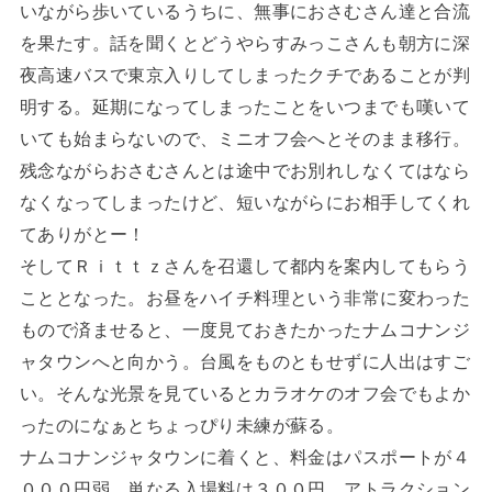
いながら歩いているうちに、無事におさむさん達と合流
を果たす。話を聞くとどうやらすみっこさんも朝方に深
夜高速バスで東京入りしてしまったクチであることが判
明する。延期になってしまったことをいつまでも嘆いて
いても始まらないので、ミニオフ会へとそのまま移行。
残念ながらおさむさんとは途中でお別れしなくてはなら
なくなってしまったけど、短いながらにお相手してくれ
てありがとー！
そしてＲｉｔｔｚさんを召還して都内を案内してもらう
こととなった。お昼をハイチ料理という非常に変わった
もので済ませると、一度見ておきたかったナムコナンジ
ャタウンへと向かう。台風をものともせずに人出はすご
い。そんな光景を見ているとカラオケのオフ会でもよか
ったのになぁとちょっぴり未練が蘇る。
ナムコナンジャタウンに着くと、料金はパスポートが４
０００円弱、単なる入場料は３００円。アトラクション