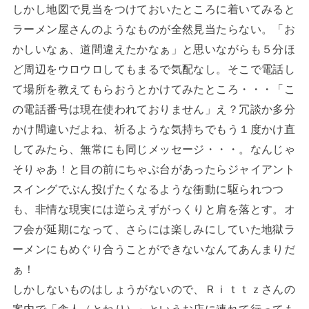
しかし地図で見当をつけておいたところに着いてみると
ラーメン屋さんのようなものが全然見当たらない。「お
かしいなぁ、道間違えたかなぁ」と思いながらも５分ほ
ど周辺をウロウロしてもまるで気配なし。そこで電話し
て場所を教えてもらおうとかけてみたところ・・・「こ
の電話番号は現在使われておりません」え？冗談か多分
かけ間違いだよね、祈るような気持ちでもう１度かけ直
してみたら、無常にも同じメッセージ・・・。なんじゃ
そりゃあ！と目の前にちゃぶ台があったらジャイアント
スイングでぶん投げたくなるような衝動に駆られつつ
も、非情な現実には逆らえずがっくりと肩を落とす。オ
フ会が延期になって、さらには楽しみにしていた地獄ラ
ーメンにもめぐり合うことができないなんてあんまりだ
ぁ！
しかしないものはしょうがないので、Ｒｉｔｔｚさんの