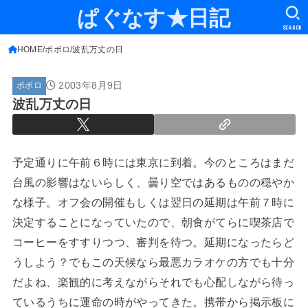
ぱぐなす★日記
SEARCH
HOME
ポポロ
波乱万丈の日
2003年8月9日
ポポロ
波乱万丈の日
予定通りに午前６時には東京に到着。今のところはまだ
台風の影響はないらしく、曇り空ではあるものの穏やか
な様子。オフ会の開催もしくは翌日の延期は午前７時に
決定することになっていたので、朝食がてらに喫茶店で
コーヒーをすすりつつ、審判を待つ。延期になったらど
うしよう？でもこの天候なら最悪カラオケの方でも十分
だよね、楽観的に考えながらそれでも心配しながら待っ
ているうちに運命の時がやってきた。携帯から掲示板に