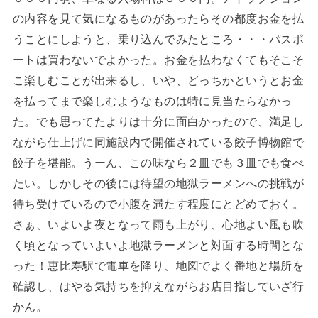
の内容を見て気になるものがあったらその都度お金を払
うことにしようと、乗り込んでみたところ・・・パスポ
ートは買わないでよかった。お金を払わなくてもそこそ
こ楽しむことが出来るし、いや、どっちかというとお金
を払ってまで楽しむようなものは特に見当たらなかっ
た。でも思ってたよりは十分に面白かったので、満足し
ながら仕上げに同施設内で開催されている餃子博物館で
餃子を堪能。うーん、この味なら２皿でも３皿でも食べ
たい。しかしその後には待望の地獄ラーメンへの挑戦が
待ち受けているので小腹を満たす程度にとどめておく。
さぁ、いよいよ夜となって雨も上がり、心地よい風も吹
く頃となっていよいよ地獄ラーメンと対面する時間とな
った！恵比寿駅で電車を降り、地図でよく番地と場所を
確認し、はやる気持ちを抑えながらお店目指していざ行
かん。