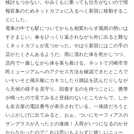
検討もつかない。やみくもに乗っても仕方がないので情
報収集のためネットカフェに入るべく新宿に移動するこ
とにした。
電車の中でも駅についてからも相変わらず風雨の勢いは
すさまじい。傘をひっくり返されながら外に出ると難な
くネットカフェが見つかった。やはり新宿にはこの手の
店がたくさんあるようだ。雨に濡れた体を乾かしつつ、
店内で一服しながら体を落ち着ける。ネットで川崎市市
民ミュージアムへのアクセス方法を確認できたところで
いそいそと掲示板にカキコしたり雑誌を読んだりしなが
ら天候の様子を見守り、回復するのを待つことに。携帯
が鳴ったので見てみると登録のないところからで、しか
も名古屋の電話番号が表示されている。一体誰だろうと
いぶかしげに出てみると、おぉ、ついにモーフィアスの
サングラスが入ったとの連絡！入荷がいつになるのか分
からなかったのでこれは思いもよらずに嬉しいニュー