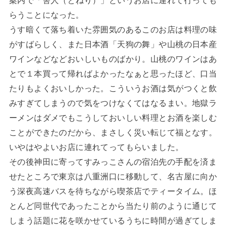
案内で「舎人（とねり）」というお店に連れて行っても
らうことになった。
うす暗くて落ち着いた雰囲気のあるこのお店は料理の味
がすばらしく、また日本酒「天狗の舞」や山桃の日本産
ワインなどなどおいしいものばかり。山桃のワインはあ
とで１本買って帰ればよかったなぁと思ったほど、口当
たりもよくおいしかった。こういうお酒は気がつくと飲
みすぎてしまうので気をつけなくてはなるまい。地獄ラ
ーメンはダメでもこうしておいしい料理とお酒を楽しむ
ことができたのだから、まさしく災い転じて福となす。
いやはやよいお店に連れてってもらいました。
その後神田に寄ってすみっこさんの宿泊先の手配を済ま
せたところで東京は八重洲口に移動して、名古屋に向か
う深夜高速バスを待ちながら喫茶店でティータイム。ほ
とんど同世代であったことから当たり前のように通じて
しまう話題に花を咲かせているうちに時間が過ぎてしま