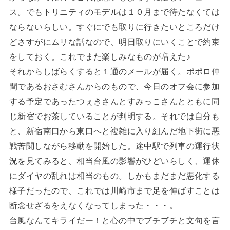
ス。でもトリニティのモデルは１０月まで待たなくては
ならないらしい。すぐにでも取りに行きたいところだけ
どさすがにムリな話なので、明日取りにいくことで約束
をしておく。これでまた楽しみなものが増えた♪
それからしばらくすると１通のメールが届く。ポポロ仲
間であるおさむさんからのもので、今日のオフ会に参加
する予定であったつぇきさんとすみっこさんとともに同
じ新宿でお茶していることが判明する。それでは自分も
と、新宿南口から東口へと複雑に入り組んだ地下街に悪
戦苦闘しながら移動を開始した。途中駅で列車の運行状
況を見てみると、相当台風の影響がひどいらしく、運休
にダイヤの乱れは相当のもの。しかもまだまだ悪化する
様子だったので、これでは川崎市まで足を伸ばすことは
断念せざるをえなくなってしまった・・・。
台風なんてキライだー！と心の中でブチブチと文句を言