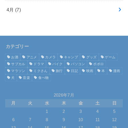
4月 (7)
カテゴリー
お酒
アニメ
カメラ
キャンプ
グッズ
ゲーム
サブカル
ドラマ
バイク
パソコン
ポポロ
マラソン
ミクさん
旅行
日記
映画
本
漫画
犬
音楽
食べ物
2026年7月
月
火
水
木
金
土
日
1
2
3
4
5
6
7
8
9
10
11
12
13
14
15
16
17
18
19