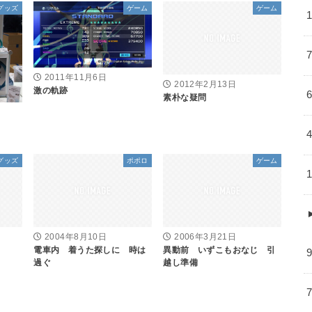
グッズ
ゲーム
ゲーム
2011年11月6日
2012年2月13日
激の軌跡
素朴な疑問
グッズ
ポポロ
ゲーム
2004年8月10日
2006年3月21日
電車内 着うた探しに 時は
異動前 いずこもおなじ 引
過ぐ
越し準備