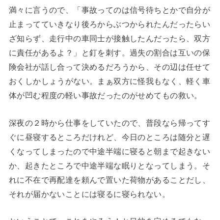
満々に言うので、「事故ってのは信号待ちとかで自分が
止まってていきなり後ろからぶつかられたんだったらい
ざ知らず、走行中の車同士が接触したんだったら、双方
に責任があるよ？」と釘を刺す。過失の割合は互いの保
険会社が話し合って決めるだろうから、その辺は任せて
おくしかしょうがない。まぁ双方に怪我もなく、軽く車
体が凹む程度の軽い事故だったのがせめてもの救い。
深夜の２時から仕事をしていたので、普段なら帰ってす
ぐに昼寝するところだけれど、今日のところは随分と遅
くなってしまったので中途半端に寝ると朝まで起きない
か、起きたところで中途半端な眠りとなってしまう。そ
れに不在で再配達を頼んで置いた荷物があることだし、
それが届かないことには寝るに寝られない。