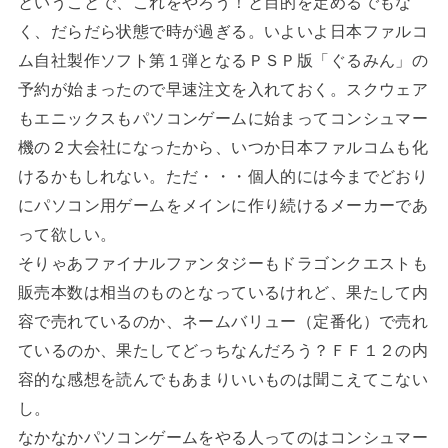
ということで、これをやろう！と目的を定めるでもな
く、だらだら状態で時が過ぎる。いよいよ日本ファルコ
ム自社製作ソフト第１弾となるＰＳＰ版「ぐるみん」の
予約が始まったので早速注文を入れておく。スクウェア
もエニックスもパソコンゲームに始まってコンシュマー
機の２大会社になったから、いつか日本ファルコムも化
けるかもしれない。ただ・・・個人的には今までどおり
にパソコン用ゲームをメインに作り続けるメーカーであ
って欲しい。
そりゃあファイナルファンタジーもドラゴンクエストも
販売本数は相当のものとなっているけれど、果たして内
容で売れているのか、ネームバリュー（定番化）で売れ
ているのか、果たしてどっちなんだろう？ＦＦ１２の内
容的な感想を読んでもあまりいいものは聞こえてこない
し。
なかなかパソコンゲームをやる人ってのはコンシュマー